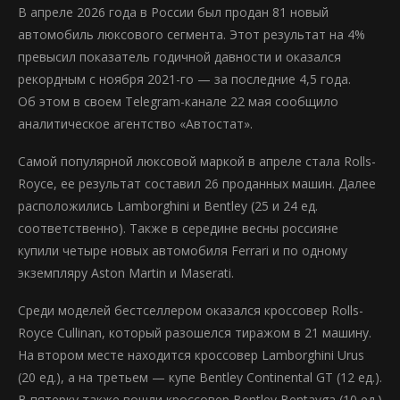
В апреле 2026 года в России был продан 81 новый
автомобиль люксового сегмента. Этот результат на 4%
превысил показатель годичной давности и оказался
рекордным с ноября 2021-го — за последние 4,5 года.
Об этом в своем Telegram-канале 22 мая сообщило
аналитическое агентство «Автостат».
Самой популярной люксовой маркой в апреле стала Rolls-
Royce, ее результат составил 26 проданных машин. Далее
расположились Lamborghini и Bentley (25 и 24 ед.
соответственно). Также в середине весны россияне
купили четыре новых автомобиля Ferrari и по одному
экземпляру Aston Martin и Maserati.
Среди моделей бестселлером оказался кроссовер Rolls-
Royce Cullinan, который разошелся тиражом в 21 машину.
На втором месте находится кроссовер Lamborghini Urus
(20 ед.), а на третьем — купе Bentley Continental GT (12 ед.).
В пятерку также вошли кроссовер Bentley Bentayga (10 ед.)