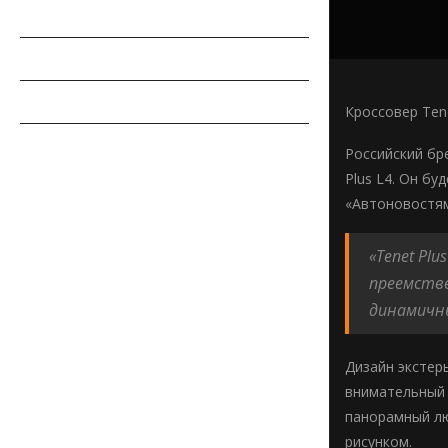
РЕМОНТ АВТОМОБИЛЯ
ПДД
СОВЕТЫ АВТОМОБИЛИСТУ
Кроссовер Ten
АВТОСПОРТ
Российский бр
Plus L4. Он б
«Автоновостям
«Tenet Pl
преемстве
динамичны
Дизайн экстер
внимательный 
панорамный лю
рисунком.