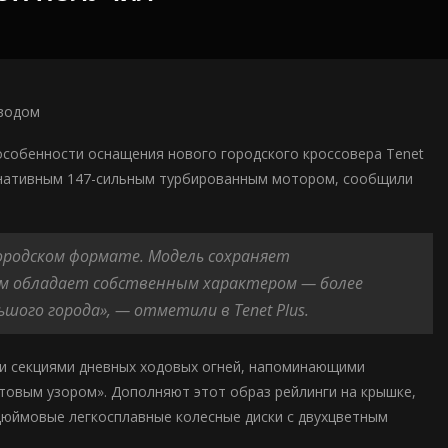
иводом
 особенности оснащения нового городского кроссовера Tenet
ернативным 147-сильным турбированным мотором, сообщили
городском формате. Модель сохраняет
том обладает собственным характером — более
ого города», — отметили в Tenet Plus.
ми секциями дневных ходовых огней, напоминающими
нтовым узором». Дополняют этот образ рейлинги на крышке,
-дюймовые легкосплавные колесные диски с двухцветным