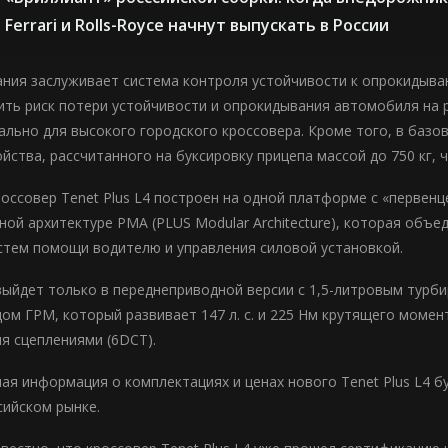
Ferrari и Rolls-Royce начнут выпускать в России
ния заслуживает система контроля устойчивости к опрокидыван
ить риск потери устойчивости и опрокидывания автомобиля на р
ально для высокого городского кроссовера. Кроме того, в базо
ойства, рассчитанного на буксировку прицепа массой до 750 кг,
оссовер Tenet Plus L4 построен на одной платформе с «первен
ной архитектуре PMA (PLUS Modular Architecture), которая объ
стем помощи водителю и управления силовой установкой.
выйдет только в переднеприводной версии с 1,5-литровым турб
ом ГРМ, который развивает 147 л. с. и 225 Нм крутящего момен
мя сцеплениями (6DCT).
ая информация о комплектациях и ценах нового Tenet Plus L4 
сийском рынке.