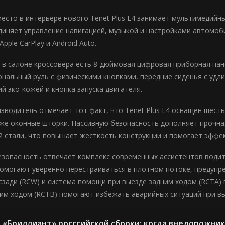
есто в интерьере нового Tenet Plus L4 занимает мультимедийн
иняет управление навигацией, музыкой и настройками автомоб
pple CarPlay и Android Auto.
 в салоне кроссовера есть 8-дюймовая цифровая приборная пан
нальный руль с физическими кнопками, передние сиденья с удл
й эко-кожей и кнопка запуска двигателя.
зводитель отмечает тот факт, что Tenet Plus L4 оснащен шес
кже оконные шторки. Пассивную безопасность дополняет прочная
 стали, что повышает жесткость конструкции и помогает эффек
езопасность отвечает комплекс современных ассистентов водите
помогают уверенно перестраиваться в плотном потоке, предупр
сзади (RCW) и система помощи при выезде задним ходом (RCTA) 
им ходом (RCTB) помогают избежать аварийных ситуаций при вые
«Бриллиант» росссийской сборки: когда внедорожник