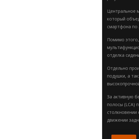
Центральное м
который объед
смартфона по A
Помимо этого,
мультифункцио
отделка сидени
Отдельно прои
подушки, а та
высокопрочной
За активную б
полосы (LCA) 
столкновении 
движении задн