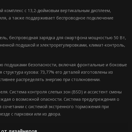
ый комплекс с 13,2-дюймовым вертикальным дисплеем,
иля, а также поддерживает беспроводное подключение
ель, беспроводная зарядка для смартфона мощностью 50 Вт,
иненной подушкой и электрорегулировками, климат-контроль,
тью подушками безопасности, включая фронтальные и боковые
 структура кузова: 73,77% его деталей изготовлены из
тивнее распределять энергию при столкновении.
ля. Система контроля слепых зон (BSD) и ассистент смены
еждая о возможной опасности. Система предупреждения о
в сочетании с системой экстренного торможения при
зде с парковки или из двора.
 от дизайнеров