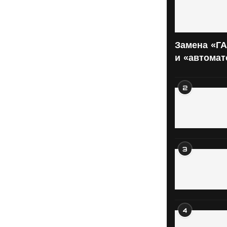
Замена «ГА
и «автома
2
3
4