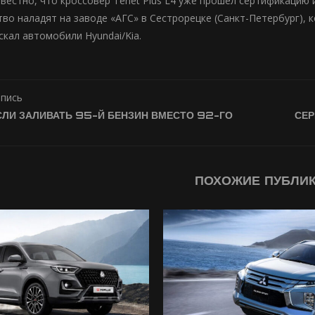
звестно, что кроссовер Tenet Plus L4 уже прошел сертификацию 
тво наладят на заводе «АГС» в Сестрорецке (Санкт-Петербург)
скал автомобили Hyundai/Kia.
апись
ЕСЛИ ЗАЛИВАТЬ 95-Й БЕНЗИН ВМЕСТО 92-ГО
СЕ
ПОХОЖИЕ ПУБЛИ