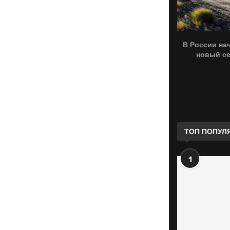
В России на
новый се
ТОП ПОПУЛ
1