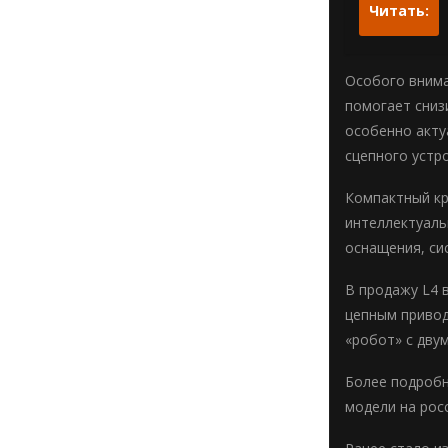
Читать:
Особого внима
помогает сниз
особенно акту
сцепного устр
Компактный кр
интеллектуаль
оснащения, си
В продажу L4 
цепным привод
«робот» с дву
Более подробн
модели на рос