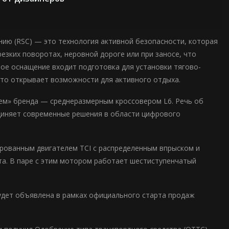
ию (RSC) — это технология активной безопасности, которая
езких поворотах, неровной дороге или при заносе, что
вое оснащение входит подготовка для установки тягово-
 что открывает возможности для активного отдыха.
цем» бренда — среднеразмерным кроссовером L6. Речь об
единяет современные решения в области цифрового
ированным двигателем TCI с распределенным впрыском и
та. В паре с этим мотором работает шестиступенчатый
будет объявлена в рамках официального старта продаж