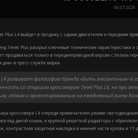
06.07.2026
et Plus L4 выйдет в продажу с одним двигателем и передним пр
енд Tenet Plus раскрыл ключевые технические характеристики и
удет продаваться только в переднеприводной версии с безальт
 дня» в пресс-службе марки.
us L4 развивает философию бренда «Быть элегантным» в 
нность со старшим кроссовером Tenet Plus L6, но при э
м, лёгким и ориентированным на ежедневный ритм больш
ьера кроссовера L4 спереди примечателен узкими светодиодны
взгляд дикой кошки, и крупной решеткой радиатора с «бриллиа
к, контрастная защитная накладка в нижней части кузова и 17