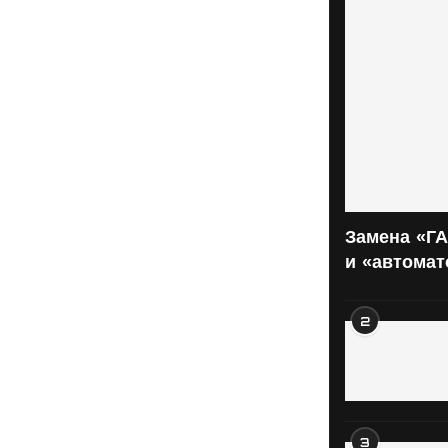
Замена «ГА
и «автома
2
3