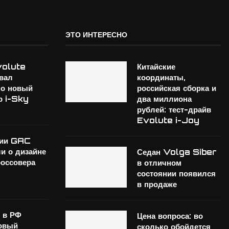
ЭТО ИНТЕРЕСНО
volute
Китайские
вал
координаты,
но новый
российская сборка и
р i-Sky
два миллиона
рублей: тест-драйв
Evolute i-Joy
нии GAC
ли о дизайне
Седан Volga Siber
россовера
в отличном
состоянии появился
в продаже
 в РФ
Цена вопроса: во
овый
сколько обойдется