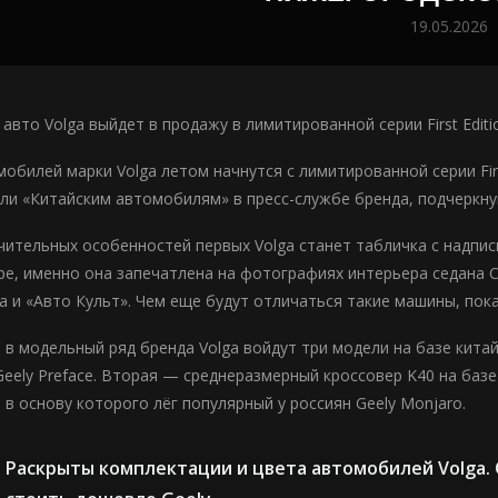
19.05.2026
авто Volga выйдет в продажу в лимитированной серии First Editi
обилей марки Volga летом начнутся с лимитированной серии Firs
ли «Китайским автомобилям» в пресс-службе бренда, подчеркну
ительных особенностей первых Volga станет табличка с надписью
ре, именно она запечатлена на фотографиях интерьера седана C
la и «Авто Культ». Чем еще будут отличаться такие машины, пок
 в модельный ряд бренда Volga войдут три модели на базе китай
Geely Preface. Вторая — среднеразмерный кроссовер K40 на базе
 в основу которого лёг популярный у россиян Geely Monjaro.
Раскрыты комплектации и цвета автомобилей Volga.