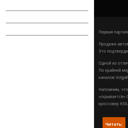
РЕМОНТ АВТОМОБИЛЯ
ПДД
СОВЕТЫ АВТОМОБИЛИСТУ
Первая партия 
АВТОСПОРТ
Продажи автом
Это подтверди
Одной из отлич
По крайней ме
каналов Volgal
Напомним, что
«скрывается» 
кроссовер K50,
Читать: