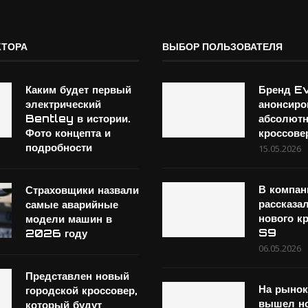
КТОРА
ВЫБОР ПОЛЬЗОВАТЕЛЯ
Каким будет первый
Бренд E
электрический
анонсиро
Bentley в истории.
абсолют
Фото концепта и
кроссове
подробности
15.05.2026
В компа
Страховщики назвали
рассказа
самые аварийные
нового к
модели машин в
S9
2026 году
06.05.2026
Представлен новый
На рынок
городской кроссовер,
вышел н
который будут