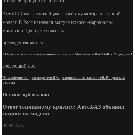
чтобы не пропустить новости.
АвтоВАЗ заказал китайцам разработку мотора для новой
модели В России начали выпуск нового «народного»
минивэна. Цена уже известна
предыдущая запись
FIA запретила квалификационный трюк Mercedes и Red Bull в Формуле 1
следующий пост
Чем обернется для водителей маркировка автозапчастей. Вопросы и
ответы
Похожие публикации
Ответ топливному кризису: АвтоВАЗ объявил
скидки на модели,...
08.08.2026