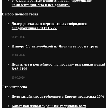
У «Лады Гранты» появится новая «временная»
комплектация. Что в неё добавят?
Выбор пользователя
Дилер рассказал о перспективах гибридного
внедорожника ESTEO V27
08.07.2026
Импорт б/у автомобилей из Японии вырос на треть
11.04.2026
Десять лет в контейнере: на продажу выставили новый
ВАЗ-2106
19.06.2026
Это интересно
Доля китайских автобрендов в Европе превысила 15%
Капот как живой экран: BMW удивила всех