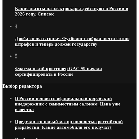
Какие льготы на электрокары действуют в России в
2026 году. Список
4
Дзюба снова в гонке: Футболист собрал почти сотню
штрафов и теперь должен государству
5
Флагманский кроссовер GAC S9 начали
сертифицировать в России
Выбор редактора
В России появится официальный корейский
внедорожник с семиместным салоном. Цена уже
известна
Представлен новый мотор полностью российской
разработки. Какие автомобили его получат?