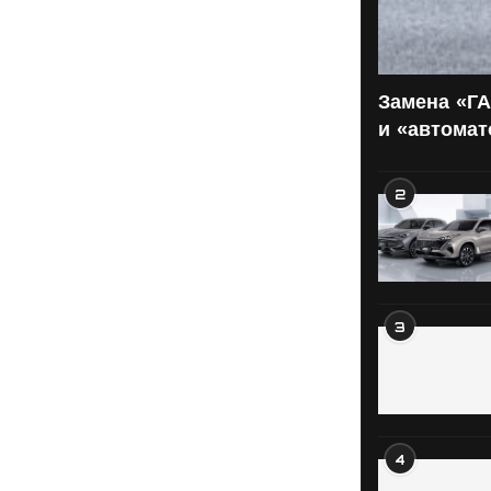
Замена «ГА
и «автома
2
3
4