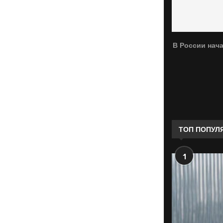
В России нач
ТОП ПОПУЛ
1