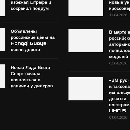
избежал штрафа и
новые ун
сохранил подиум
кроссове
17.04.2026
Объявлены
В марте 
российские цены на
российск
Hongqi Guoya:
авторынк
очень дорого
появилос
моделей
02.04.2026
Новая Лада Веста
Спорт начала
появляться в
«ЭМ рус»
наличии у дилеров
в таксоп
использу
десятки
электром
UMO 5
01.04.2026