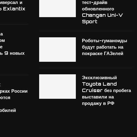
иверсал и
тест-драйв
р Exlantix
обновленного
Changan Uni-V
Sport
на
ом
Роботы-гуманоиды
е
будут работать на
ь 9 новых
покраске ГАЗелей
Эксклюзивный
Toyota Land
:
Cruiser без пробега
арках России
выставили на
ются
продажу в РФ
обилей