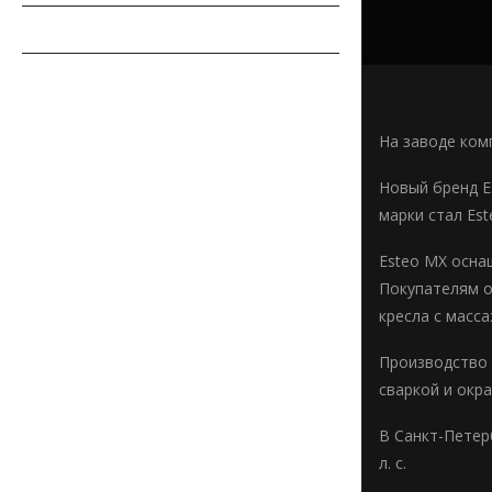
СОВЕТЫ АВТОМОБИЛИСТУ
АВТОСПОРТ
На заводе ком
Новый бренд E
марки стал Es
Esteo MX осна
Покупателям о
кресла с масса
Производство 
сваркой и окр
В Санкт-Петер
л. с.