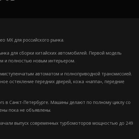
eo MX для российского рынка.
ынка для сборки китайских автомобилей. Первой модель
ном и полностью новым интерьером.
сьмиступенчатым автоматом и полноприводной трансмиссией.
ое остекление передних дверей, кожа «наппа», передние
rs в Санкт-Петербурге. Машины делают по полному циклу со
цены пока не объявлены.
и начали выпуск современных турбомоторов мощностью до 249