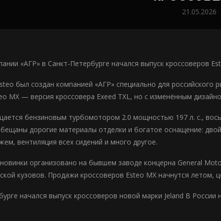
21.05.2026
пании «АГР» в Санкт-Петербурге начался выпуск кроссоверов Est
steo был создан компанией «АГР» специально для российского р
teo MX — версия кроссовера Exeed TXL, но c изменённым дизай
щается бензиновым турбомотором 2.0 мощностью 197 л. с., во
бещаны дорогие материалы отделки и богатое оснащение: двойн
жем, вентиляция всех сидений и много другое.
новинки организовано на бывшем заводе концерна General Moto
аской кузовов. Продажи кроссоверов Esteo MX начнутся летом, 
бурге начался выпуск кроссоверов новой марки Jeland В Росси