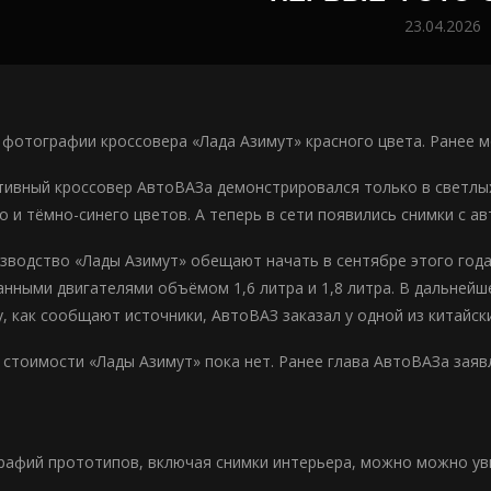
23.04.2026
фотографии кроссовера «Лада Азимут» красного цвета. Ранее м
тивный кроссовер АвтоВАЗа демонстрировался только в светлы
о и тёмно-синего цветов. А теперь в сети появились снимки с а
зводство «Лады Азимут» обещают начать в сентябре этого года
нными двигателями объёмом 1,6 литра и 1,8 литра. В дальней
у, как сообщают источники, АвтоВАЗ заказал у одной из китайск
стоимости «Лады Азимут» пока нет. Ранее глава АвтоВАЗа заявл
афий прототипов, включая снимки интерьера, можно можно увид