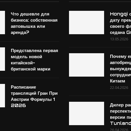
Что дешевле для
Hongqi 
бизнеса: собственная
дату пре
автовышка или
своего ф
аренда?
седана 
13.05.2026
Представлена первая
Почему е
модель новой
автобре
китайской-
вынужде
британской марки
сотрудни
Китаем
Расписание
22.04.2026
трансляций Гран При
Австрии Формулы 1
Дилер ра
2026
перспект
версии п
Tunlan
26.04.2026