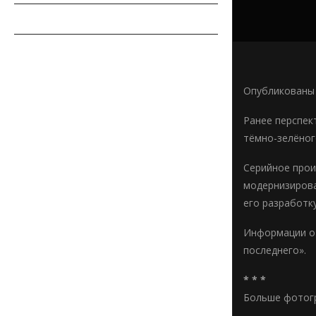
СОВЕТЫ АВТОМОБИЛИСТУ
АВТОСПОРТ
Опубликованы 
Ранее перспек
тёмно-зелёног
Серийное прои
модернизирова
его разработк
Информации о 
последнего».
* * *
Больше фотогр