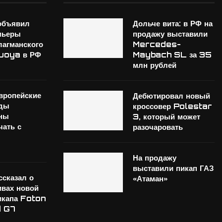
объявил
Дольче вита: в РФ на
мьеры
продажу выставили
лагманского
Mercedes-
Guoya в РФ
Maybach SL за 35
млн рублей
вропейские
Дебютировал новый
нды
кроссовер Polestar
ны
3, который может
чать с
разочаровать
На продажу
выставили пикап ГАЗ
ссказал о
«Атаман»
ивах новой
икапа Foton
d G7