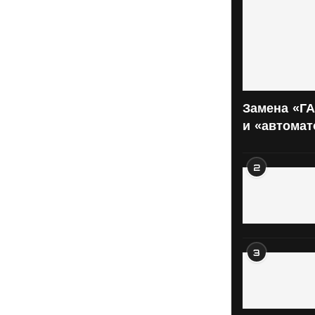
Замена «ГА
и «автома
2
3