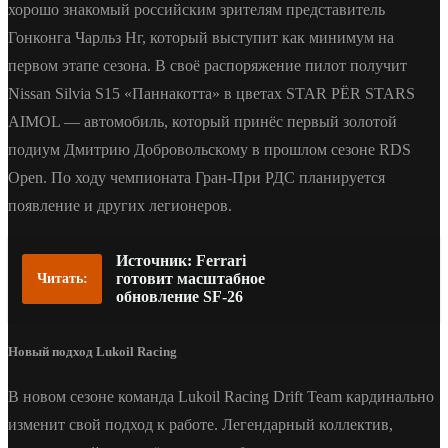
хорошо знакомый российским зрителям представитель
Гонконга Чарльз Нг, который выступит как минимум на
первом этапе сезона. В своё распоряжение пилот получит
Nissan Silvia S15 «Паннакотта» в цветах STAR PЁR STARS
AIMOL — автомобиль, который принёс первый золотой
подиум Дмитрию Добровольскому в прошлом сезоне RDS
Open. По ходу чемпионата Гран-При РДС планируется
появление и других легионеров.
Источник: Ferrari
готовит масштабное
Читать:
обновление SF-26
Новый подход Lukoil Racing
В новом сезоне команда Lukoil Racing Drift Team кардинально
изменит свой подход к работе. Легендарный коллектив,