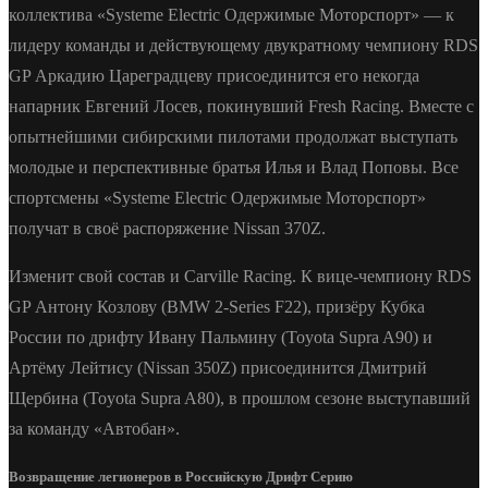
коллектива «Systeme Electric Одержимые Моторспорт» — к
лидеру команды и действующему двукратному чемпиону RDS
GP Аркадию Цареградцеву присоединится его некогда
напарник Евгений Лосев, покинувший Fresh Racing. Вместе с
опытнейшими сибирскими пилотами продолжат выступать
молодые и перспективные братья Илья и Влад Поповы. Все
спортсмены «Systeme Electric Одержимые Моторспорт»
получат в своё распоряжение Nissan 370Z.
Изменит свой состав и Carville Racing. К вице-чемпиону RDS
GP Антону Козлову (BMW 2-Series F22), призёру Кубка
России по дрифту Ивану Пальмину (Toyota Supra A90) и
Артёму Лейтису (Nissan 350Z) присоединится Дмитрий
Щербина (Toyota Supra A80), в прошлом сезоне выступавший
за команду «Автобан».
Возвращение легионеров в Российскую Дрифт Серию