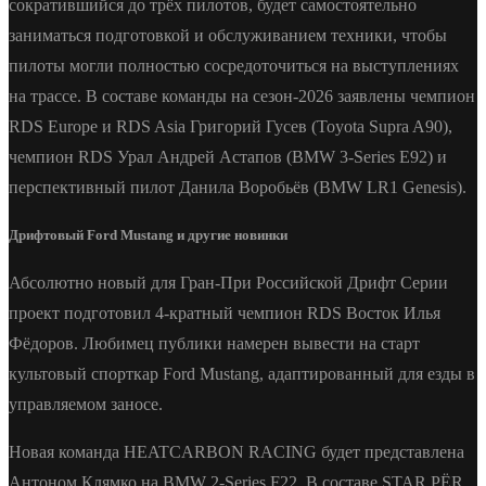
сократившийся до трёх пилотов, будет самостоятельно
заниматься подготовкой и обслуживанием техники, чтобы
пилоты могли полностью сосредоточиться на выступлениях
на трассе. В составе команды на сезон-2026 заявлены чемпион
RDS Europe и RDS Asia Григорий Гусев (Toyota Supra A90),
чемпион RDS Урал Андрей Астапов (BMW 3-Series E92) и
перспективный пилот Данила Воробьёв (BMW LR1 Genesis).
Дрифтовый Ford Mustang и другие новинки
Абсолютно новый для Гран-При Российской Дрифт Серии
проект подготовил 4-кратный чемпион RDS Восток Илья
Фёдоров. Любимец публики намерен вывести на старт
культовый спорткар Ford Mustang, адаптированный для езды в
управляемом заносе.
Новая команда HEATCARBON RACING будет представлена
Антоном Клямко на BMW 2-Series F22. В составе STAR PЁR