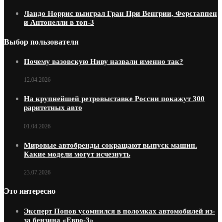
Ландо Норрис выиграл Гран При Венгрии, Ферстаппен
и Антонелли в топ-3
Выбор пользователя
Почему вазовскую Ниву назвали именно так?
12.04.2026
На крупнейшей ретровыставке России покажут 300
раритетных авто
01.04.2026
Мировые автобренды сокращают выпуск машин.
Какие модели могут исчезнуть
23.07.2026
Это интересно
Эксперт Попов усомнился в поломках автомобилей из-
за бензина «Евро-3»