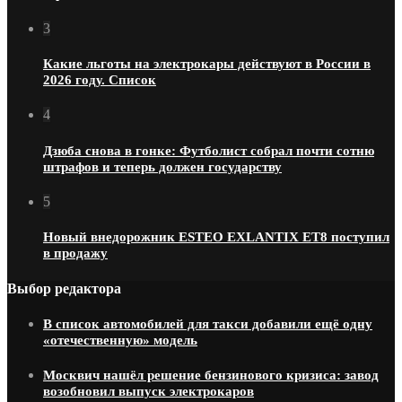
3
Какие льготы на электрокары действуют в России в
2026 году. Список
4
Дзюба снова в гонке: Футболист собрал почти сотню
штрафов и теперь должен государству
5
Новый внедорожник ESTEO EXLANTIX ET8 поступил
в продажу
Выбор редактора
В список автомобилей для такси добавили ещё одну
«отечественную» модель
Москвич нашёл решение бензинового кризиса: завод
возобновил выпуск электрокаров