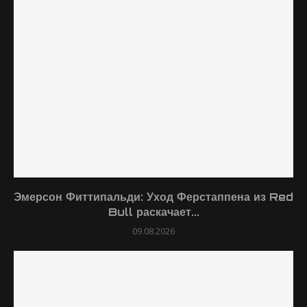
Эмерсон Фиттипальди: Уход Ферстаппена из Red
Bull раскачает...
09.08.2026