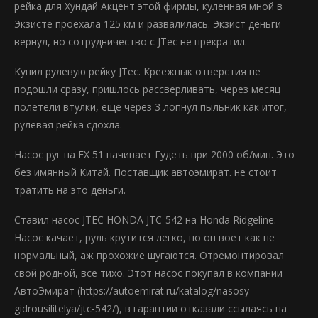
рейка для Хундай Акцент этой фирмы, куленная мной в
Экзисте проехала 125 км и развалилась. Экзист деньги
вернул, но сотрудничество с JTec не прекратил.
Купил рулевую рейку JTec. Креежнык отверстия не
подошли сразу, пришлось рассверливать, через месяц
полетели втулки, ещё через 3 лопнул пыльник как итог,
рулевая рейка сдохла.
Насос руг на FX 51 начинает Гудеть при 2000 об/мин. Это
без имянный Китай. Поставщик автоэмират. не стоит
тратить на это деньги.
Ставил насос JTEC HONDA JTC-542 на Honda Ridgeline.
Насос качает, руль крутится легко, но он воет как не
нормальный, аж прохожие шугаются. Отремонтировал
свой родной, все тихо. Этот насос покупал в компании
АвтоЭмират (https://autoemirat.ru/katalog/nasosy-
gidrousilitelya/jtc-542/), в гарантии отказали ссылаясь на