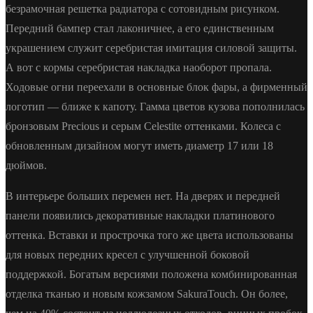
безрамочная решетка радиатора с сотовидным рисунком.
Передний бампер стал лаконичнее, а его единственным
украшением служит серебристая имитация силовой защиты.
А вот с кормы серебристая накладка наоборот пропала.
Ходовые огни переехали в основные блок фары, а фирменный
логотип — ближе к капоту. Гамма цветов кузова пополнилась
бронзовым Precious и серым Celestite оттенками. Колеса с
обновленным дизайном могут иметь диаметр 17 или 18
дюймов.
В интерьере больших перемен нет. На дверях и передней
панели появились декоративные накладки платинового
оттенка. Вставки и прострочка того же цвета использованы
для новых передних кресел с улучшенной боковой
поддержкой. Богатым версиями положена комбинированная
отделка тканью и новым кожзамом SakuraTouch. Он более,