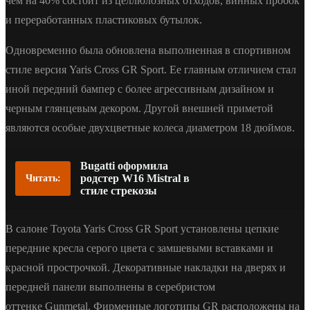
чем на 40% состоит из целлюлозных отходов, винных пробок
и переработанных пластиковых бутылок.
Одновременно была обновлена выполненная в спортивном
стиле версия Yaris Cross GR Sport. Ее главным отличием стал
иной передний бампер с более агрессивным дизайном и
черным глянцевым декором. Другой внешней приметой
являются особые двухцветные колеса диаметром 18 дюймов.
Bugatti оформила
родстер W16 Mistral в
Читать:
стиле стрекозы
В салоне Toyota Yaris Cross GR Sport установлены цепкие
передние кресла серого цвета с замшевыми вставками и
красной прострочкой. Декоративные накладки на дверях и
передней панели выполнены в серебристом
оттенке Gunmetal. Фирменные логотипы GR расположены на