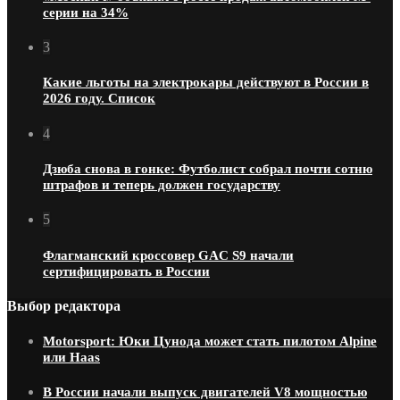
серии на 34%
3
Какие льготы на электрокары действуют в России в
2026 году. Список
4
Дзюба снова в гонке: Футболист собрал почти сотню
штрафов и теперь должен государству
5
Флагманский кроссовер GAC S9 начали
сертифицировать в России
Выбор редактора
Motorsport: Юки Цунода может стать пилотом Alpine
или Haas
В России начали выпуск двигателей V8 мощностью