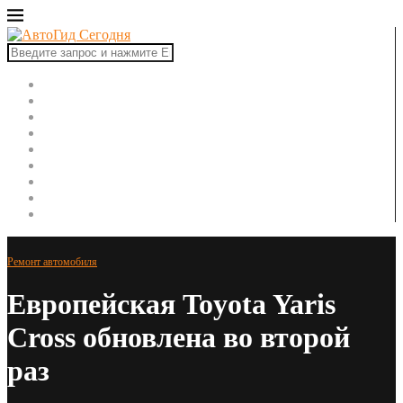
Главная
Автоновости
Новинки авто
Рынок авто
Тест-драйвы
Ремонт автомобиля
ПДД
Советы автомобилисту
Автоспорт
Ремонт автомобиля
Европейская Toyota Yaris
Cross обновлена во второй
раз