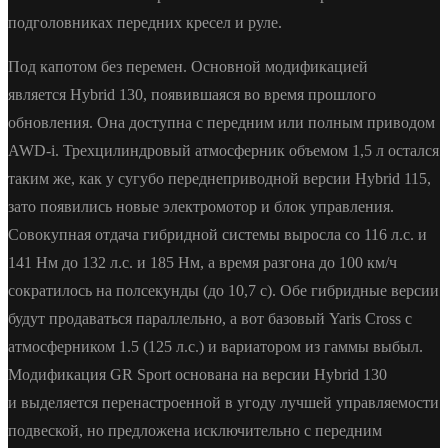
подголовниках передних кресел и руле.
Под капотом без перемен. Основной модификацией
является Hybrid 130, появившаяся во время прошлого
обновления. Она доступна с передним или полным приводом
AWD-i. Трехцилиндровый атмосферник объемом 1,5 л остался
таким же, как у сугубо переднеприводной версии Hybrid 115,
зато появились новые электромотор и блок управления.
Совокупная отдача гибридной системы выросла со 116 л.с. и
141 Нм до 132 л.с. и 185 Нм, а время разгона до 100 км/ч
сократилось на полсекунды (до 10,7 с). Обе гибридные версии
будут продаваться параллельно, а вот базовый Yaris Cross с
атмосферником 1.5 (125 л.с.) и вариатором из гаммы выбыл.
Модификация GR Sport основана на версии Hybrid 130
и выделяется перенастроенной в угоду лучшей управляемости
подвеской, но предложена исключительно с передним