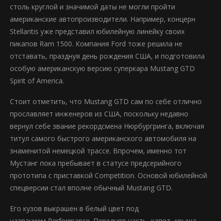
столь круглой и значимой даты не могли пройти
американские автопроизводители. Например, концерн
Stellantis уже представил юбилейную линейку своих
пикапов Ram 1500. Компания Ford тоже решила не
отставать, празднуя день рождения США, и подготовила
особую американскую версию суперкара Mustang GTD
Spirit of America.
Стоит отметить, что Mustang GTD сам по себе отлично
прославляет инженеров из США, поскольку недавно
вернул себе звание рекордсмена Нюрбургринга, включая
титул самого быстрого американского автомобиля на
знаменитой немецкой трассе. Впрочем, именно тот
Мустанг пока пребывает в статусе предсерийного
прототипа с приставкой Competition. Основой юбилейной
спецверсии стал вполне обычный Mustang GTD.
Его кузов выкрашен в белый цвет под
названием Performance. Передняя часть, капот, крыша,