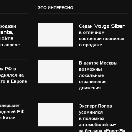
ЭТО ИНТЕРЕСНО
продажи
Седан Volga Siber
anta,
в отличном
 Iskra
состоянии появился
 в апреле
в продаже
В центре Москвы
ок РФ в
возможны
однялся на
локальные
сто в Европе
ограничения
движения
авершает
Эксперт Попов
оделей Fit
усомнился
 Китае
в поломках
автомобилей из-
за бензина «Евро-3»