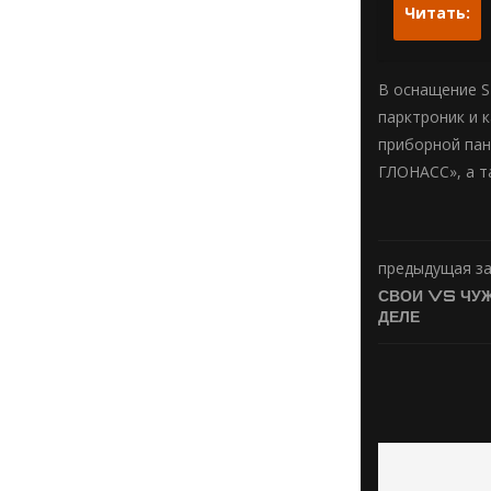
Читать:
В оснащение S
парктроник и 
приборной пан
ГЛОНАСС», а т
предыдущая з
СВОИ VS ЧУЖ
ДЕЛЕ