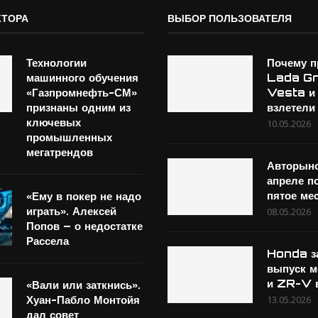
КТОРА
ВЫБОР ПОЛЬЗОВАТЕЛЯ
Технологии
Почему 
машинного обучения
Lada Gr
«Газпромнефть-СМ»
Vesta и
признаны одним из
взлетели
ключевых
10.05.2026
промышленных
мегатрендов
Авторын
апреле п
пятое ме
«Ему в покер не надо
играть». Алексей
08.05.2026
Попов – о недостатке
Рассела
Honda з
выпуск м
и ZR-V в
«Вали или заткнись».
Хуан-Пабло Монтойя
13.05.2026
дал совет