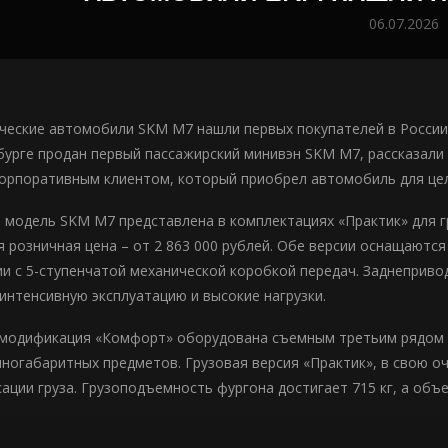
06.07.2026
ческие автомобили SKM М7 нашли первых покупателей в России.
бурге продан первый пассажирский минивэн SKM M7, рассказали 
корпоративным клиентом, который приобрел автомобиль для цел
 модель SKM M7 представлена в комплектациях «Практик» для г
 розничная цена – от 2 863 000 рублей. Обе версии оснащаютс
ании с 5-ступенчатой механической коробкой передач. Заднепри
 интенсивную эксплуатацию и высокие нагрузки.
модификация «Комфорт» оборудована съемным третьим рядом с
пногабаритных предметов. Грузовая версия «Практик», в свою 
ции груза. Грузоподъемность фургона достигает 715 кг, а объем