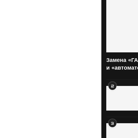
Замена «ГА
и «автома
2
3