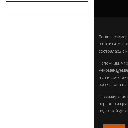
СОВЕТЫ АВТОМОБИЛИСТУ
АВТОСПОРТ
Легкие коммер
в Санкт-Петер
состоялась с 
Напомним, что
Рекомендуемая
л.с.) в сочет
рассчитана на
Пассажирская 
перевозки кру
надежной фикса