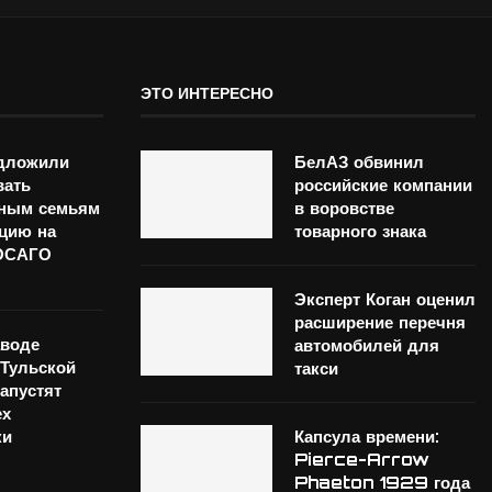
ЭТО ИНТЕРЕСНО
едложили
БелАЗ обвинил
вать
российские компании
тным семьям
в воровстве
цию на
товарного знака
 ОСАГО
Эксперт Коган оценил
расширение перечня
аводе
автомобилей для
Тульской
такси
запустят
ех
ки
Капсула времени:
Pierce-Arrow
Phaeton 1929 года