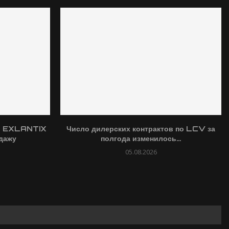
O EXLANTIX
Число дилерских контрактов по LCV за
дажу
полгода изменилось...
05.08.2026