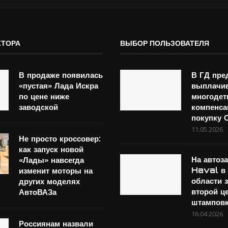
КТОРА
ВЫБОР ПОЛЬЗОВАТЕЛЯ
В продаже появилась
В ГД пр
«пустая» Лада Искра
выплачи
по цене ниже
многоде
заводской
компенса
покупку
11.05.2026
Не просто кроссовер:
как запуск новой
На автоз
«Лады» навсегда
Haval в 
изменит моторы на
области 
других моделях
второй ц
АвтоВАЗа
штампов
16.04.2026
Россиянам назвали