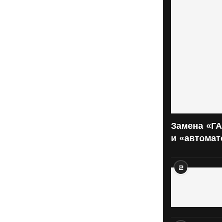
Замена «ГА
и «автома
2