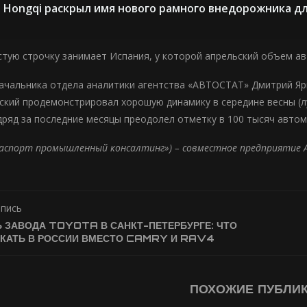
Hongqi раскрыл имя нового рамного внедорожника д
стую строчку занимает Испания, у которой апрельский объем ав
ачальника отдела аналитики агентства «АВТОСТАТ» Дмитрий Яр
ский продемонстрировал хорошую динамику в середине весны (лу
дряд за последние месяцы преодолел отметку в 100 тысяч авто
Паспорт промышленный консалтинг») – совместное предприятие 
апись
 ЗАВОДА TOYOTA В САНКТ-ПЕТЕРБУРГЕ: ЧТО
СКАТЬ В РОССИИ ВМЕСТО CAMRY И RAV4
ПОХОЖИЕ ПУБЛИ