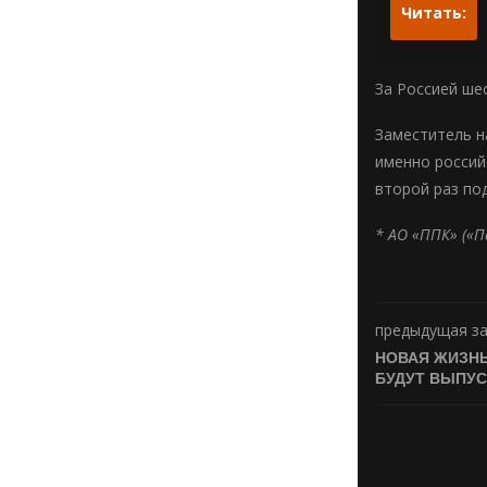
Читать:
За Россией ше
Заместитель н
именно россий
второй раз по
* АО «ППК» («
предыдущая з
НОВАЯ ЖИЗНЬ
БУДУТ ВЫПУ