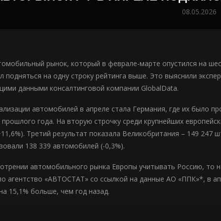
08.05.2026
томобильный рынок, который в феврале-марте опустился на шес
ел подняться на одну строку рейтинга выше. Это выяснили эксп
ими данными консалтинговой компании GlobalData.
ализации автомобилей в апреле стала Германия, где их было про
 прошлого года. На вторую строчку среди крупнейших европейс
+11,6%). Третий результат показала Великобритания – 149 247 ш
зовали 138 339 автомобилей (-0,3%).
мотрении автомобильного рынка Европы учитывать Россию, то на
о агентство «АВТОСТАТ» со ссылкой на данные АО «ППК»*, в ап
на 15,1% больше, чем год назад.