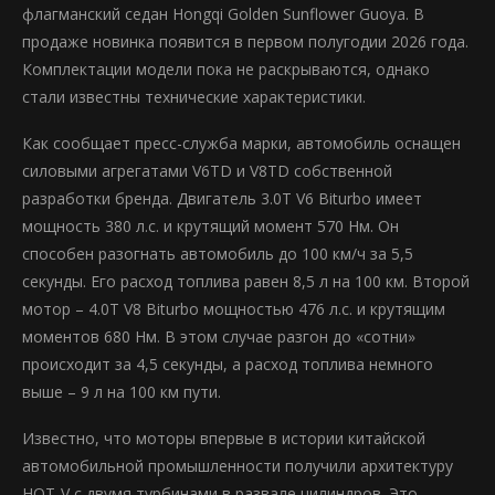
флагманский седан Hongqi Golden Sunflower Guoya. В
продаже новинка появится в первом полугодии 2026 года.
Комплектации модели пока не раскрываются, однако
стали известны технические характеристики.
Как сообщает пресс-служба марки, автомобиль оснащен
силовыми агрегатами V6TD и V8TD собственной
разработки бренда. Двигатель 3.0T V6 Biturbo имеет
мощность 380 л.с. и крутящий момент 570 Нм. Он
способен разогнать автомобиль до 100 км/ч за 5,5
секунды. Его расход топлива равен 8,5 л на 100 км. Второй
мотор – 4.0T V8 Biturbo мощностью 476 л.с. и крутящим
моментов 680 Нм. В этом случае разгон до «сотни»
происходит за 4,5 секунды, а расход топлива немного
выше – 9 л на 100 км пути.
Известно, что моторы впервые в истории китайской
автомобильной промышленности получили архитектуру
HOT-V с двумя турбинами в развале цилиндров. Это