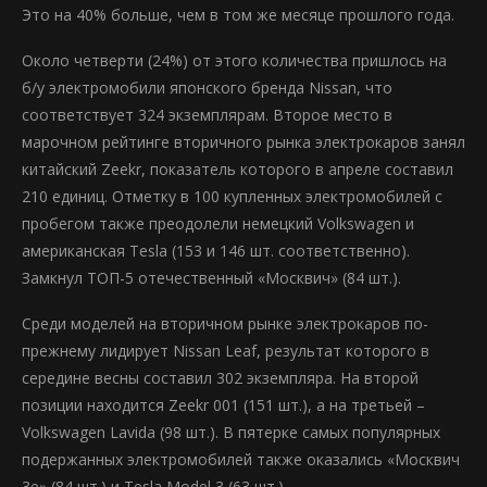
Это на 40% больше, чем в том же месяце прошлого года.
Около четверти (24%) от этого количества пришлось на
б/у электромобили японского бренда Nissan, что
соответствует 324 экземплярам. Второе место в
марочном рейтинге вторичного рынка электрокаров занял
китайский Zeekr, показатель которого в апреле составил
210 единиц. Отметку в 100 купленных электромобилей с
пробегом также преодолели немецкий Volkswagen и
американская Tesla (153 и 146 шт. соответственно).
Замкнул ТОП-5 отечественный «Москвич» (84 шт.).
Среди моделей на вторичном рынке электрокаров по-
прежнему лидирует Nissan Leaf, результат которого в
середине весны составил 302 экземпляра. На второй
позиции находится Zeekr 001 (151 шт.), а на третьей –
Volkswagen Lavida (98 шт.). В пятерке самых популярных
подержанных электромобилей также оказались «Москвич
3е» (84 шт.) и Tesla Model 3 (63 шт.).