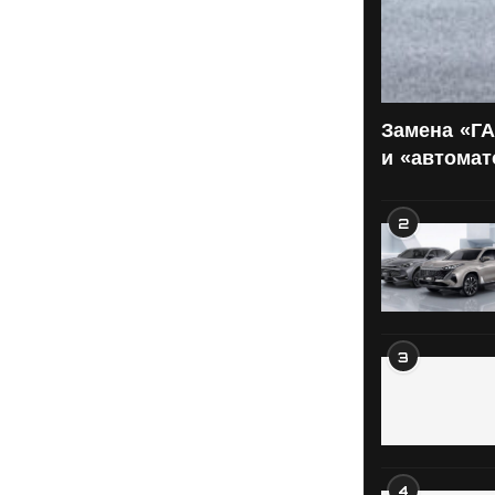
Замена «ГА
и «автома
2
3
4