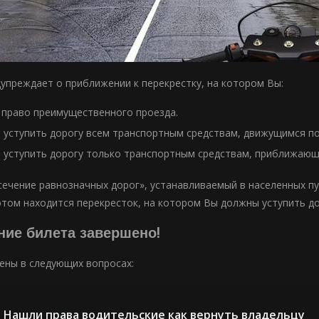
дупреждает о приближении к перекрестку, на котором Вы:
 право преимущественного проезда.
 уступить дорогу всем транспортным средствам, движущимся по
 уступить дорогу только транспортным средствам, приближающ
сечение равнозначных дорог», устанавливаемый в населенных пун
том находится перекресток, на котором Вы должны уступить дор
ие билета завершено!
ны в следующих вопросах:
Нашли права водительские как вернуть владельцу