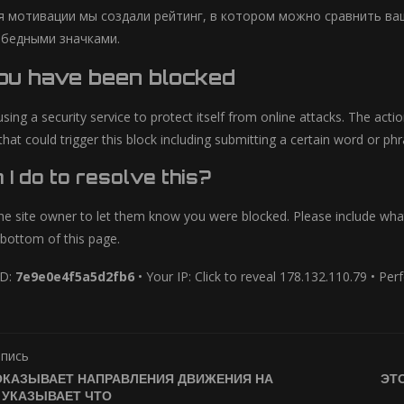
 мотивации мы создали рейтинг, в котором можно сравнить ваш
бедными значками.
you have been blocked
using a security service to protect itself from online attacks. The act
 that could trigger this block including submitting a certain word or
I do to resolve this?
he site owner to let them know you were blocked. Please include wh
 bottom of this page.
ID:
7e9e0e4f5a5d2fb6
• Your IP: Click to reveal 178.132.110.79 • Pe
апись
ОКАЗЫВАЕТ НАПРАВЛЕНИЯ ДВИЖЕНИЯ НА
ЭТ
 УКАЗЫВАЕТ ЧТО