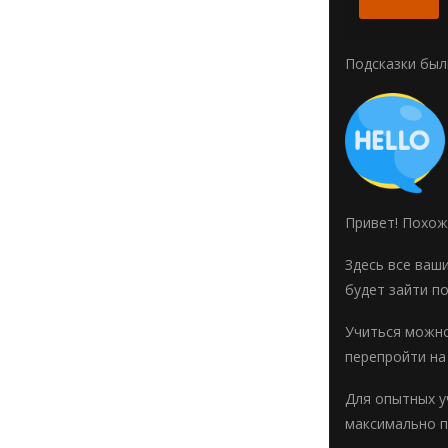
Подсказки был
Привет! Похож
Здесь все ваш
будет зайти п
Учиться можно
перепройти на
Для опытных у
максимально п