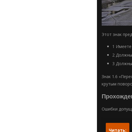
Этот знак пре
1 Имеете
2 Должны
3 Должны
Знак 1.6 «Пере
крутым поворо
Прохожден
Ошибки допуще
Читать: