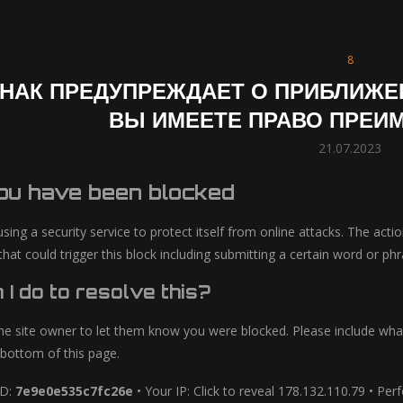
8
ЗНАК ПРЕДУПРЕЖДАЕТ О ПРИБЛИЖЕ
ВЫ ИМЕЕТЕ ПРАВО ПРЕИ
21.07.2023
you have been blocked
using a security service to protect itself from online attacks. The act
 that could trigger this block including submitting a certain word or
I do to resolve this?
he site owner to let them know you were blocked. Please include wh
 bottom of this page.
ID:
7e9e0e535c7fc26e
• Your IP: Click to reveal 178.132.110.79 • Pe