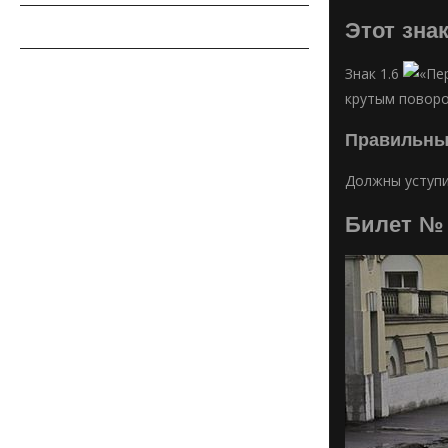
Этот зна
СОВЕТЫ АВТОМОБИЛИСТУ
АВТОСПОРТ
Знак 1.6
«Пе
крутым поворо
Правильны
Должны уступи
Билет №