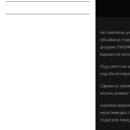
СОВЕТЫ АВТОМОБИЛИСТУ
АВТОСПОРТ
Автомобиль уж
объявила стар
форуме (ПМЭФ)
вариантах испо
Под капотом а
коробкой пере
Одним из преи
можно размест
Базовая верси
мультимедиа с
подогрев пере