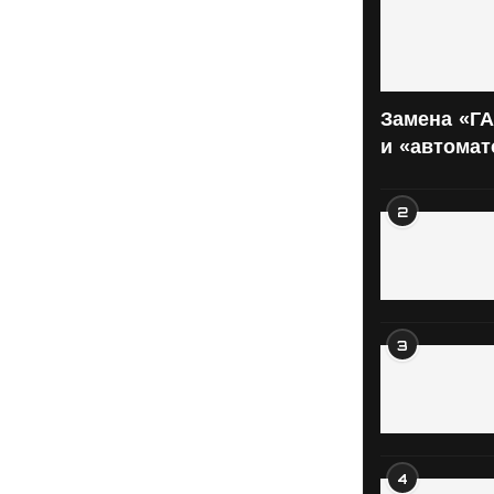
Замена «ГА
и «автома
2
3
4