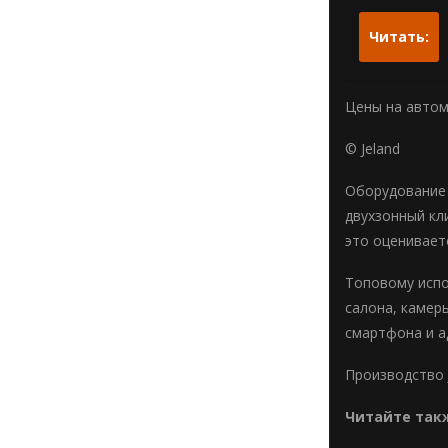
Читать:
Цены на автом
© Jeland
Оборудование 
двухзонный кл
это оцениваетс
Топовому испо
салона, камеры
смартфона и а
Производство J
Читайте так