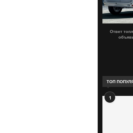
Ответ топ
объяви
ТОП ПОПУЛ
1