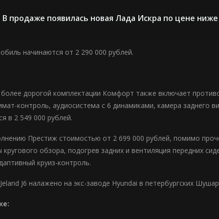
В продаже появилась новая Лада Искра по цене ниже
обиль начинаются от 2 290 000 рублей.
более дорогой комплектации Комфорт также включает противо
имат-контроль, аудиосистема с 6 динамиками, камера заднего в
я в 2 549 000 рублей.
лнению Престиж стоимостью от 2 699 000 рублей, помимо проч
 кругового обзора, подогрев задних и вентиляция передних сид
даптивный круиз-контроль.
eland J6 налажено на экс-заводе Hyundai в петербургских Шушар
же: