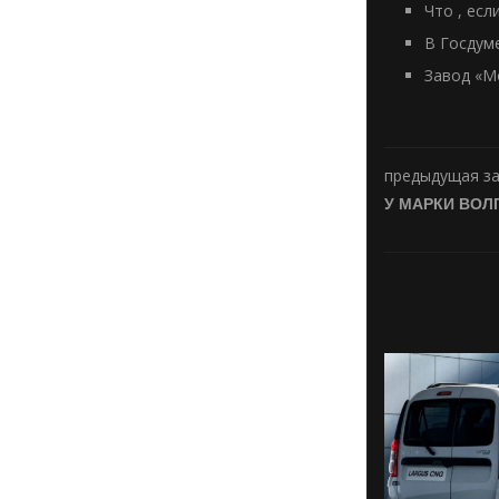
Что , есл
В Госдум
Завод «М
предыдущая з
У МАРКИ ВОЛ