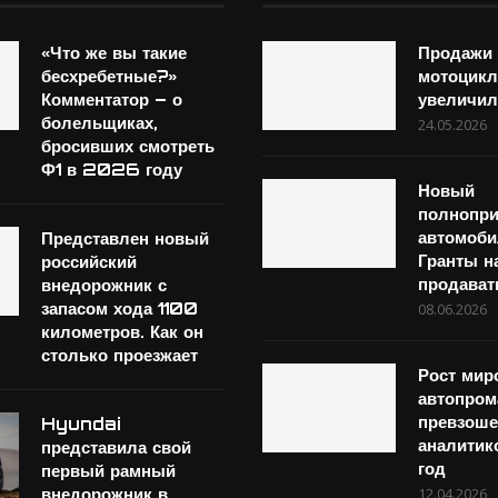
«Что же вы такие
Продажи
бесхребетные?»
мотоцикл
Комментатор – о
увеличи
болельщиках,
24.05.2026
бросивших смотреть
Ф1 в 2026 году
Новый
полнопр
автомоб
Представлен новый
Гранты н
российский
продават
внедорожник с
запасом хода 1100
08.06.2026
километров. Как он
столько проезжает
Рост мир
автопром
превзош
Hyundai
аналитико
представила свой
год
первый рамный
внедорожник в
12.04.2026