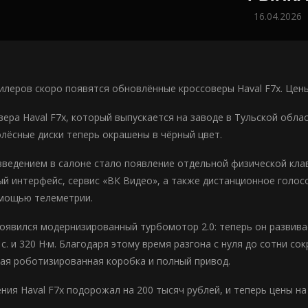
16.04.2026
дилеров скоро появятся обновлённые кроссоверы Haval F7x. Цен
вера Haval F7x, который выпускается на заводе в Тульской обла
олёсные диски теперь окрашены в чёрный цвет.
ведением в салоне стало появление отдельной физической кла
й интерфейс, сервис «ВК Видео», а также дистанционное голос
омощью телеметрии.
оявился модернизированный турбомотор 2.0: теперь он развивае
 с. и 320 Н·м. Благодаря этому время разгона с нуля до сотни со
ая роботизированная коробка и полный привод.
ния Haval F7x подорожал на 200 тысяч рублей, и теперь цены на