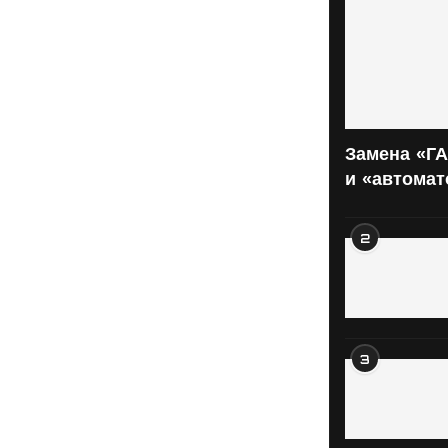
Замена «ГА
и «автома
2
3