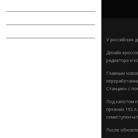
РЕМОНТ АВТОМОБИЛЯ
ПДД
СОВЕТЫ АВТОМОБИЛИСТУ
У российских 
АВТОСПОРТ
Дизайн кроссо
радиатора и к
Главным новов
переработанны
Станцию» с п
Под капотом п
прежних 192 л.
семиступенчат
После обновле