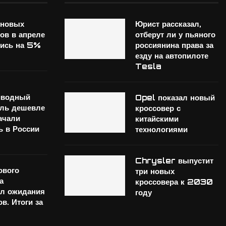
 новых
Юрист рассказал,
ов в апреле
отберут ли у пьяного
лись на 5%
россиянина права за
езду на автопилоте
Tesla
иводный
Opel показал новый
иль дешевле
кроссовер с
ачали
китайскими
ь в России
технологиями
Chrysler выпустит
ового
три новых
а
кроссовера к 2030
ел ожидания
году
в. Итоги за