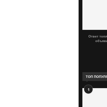
Ответ топ
объяви
ТОП ПОПУЛ
1