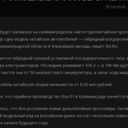
30.04.2026
будет налажено на калининградском «Автоторе»Китайские кросс
ё одну модель китайских автомобилей — гибридный вседорожни
алининградской области в ближайшие месяцы, пишет RG.RU.
ется гибридной силовой установкой последовательного типа, 
ра электромоторов. Последние развивают 476 л. с. и 740 Нм кру
итаются они от 56-киловаттного аккумулятора, а запас хода маш
обиль китайской сборки начинаются от 8,35 млн рублей.
я, что серийное производство Rox 01 в Калининграде начнётся в
ось, что Rox россиянам новые дальнобойные кроссоверы. Кит
й модельный ряд на российском рынке за счёт нескольких новых
ее начала будущего года