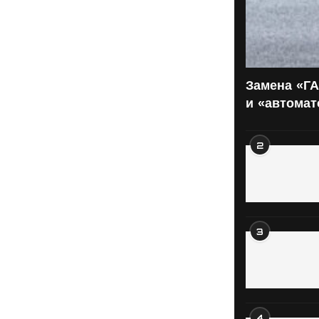
Замена «ГА
и «автома
2
3
4