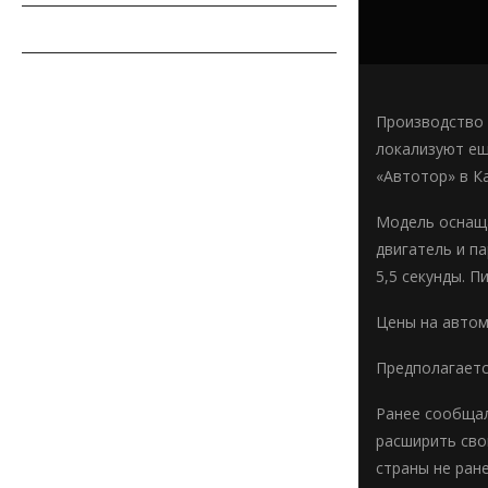
СОВЕТЫ АВТОМОБИЛИСТУ
АВТОСПОРТ
Производство 
локализуют ещ
«Автотор» в К
Модель оснаща
двигатель и па
5,5 секунды. П
Цены на автом
Предполагаетс
Ранее сообщал
расширить сво
страны не ран