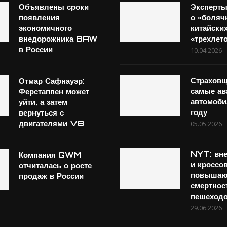
Объявлены сроки
Эксперты
появления
о «боляч
экономичного
китайски
внедорожника BAW
«трехлет
в России
10.04.2026
Страховщ
Отмар Сафнауэр:
самые а
Ферстаппен может
автомоб
уйти, а затем
году
вернуться с
двигателями V8
05.05.2026
NYT: вн
Компания GWM
и кроссо
отчиталась о росте
повышаю
продаж в России
смертнос
пешеходо
29.06.2026