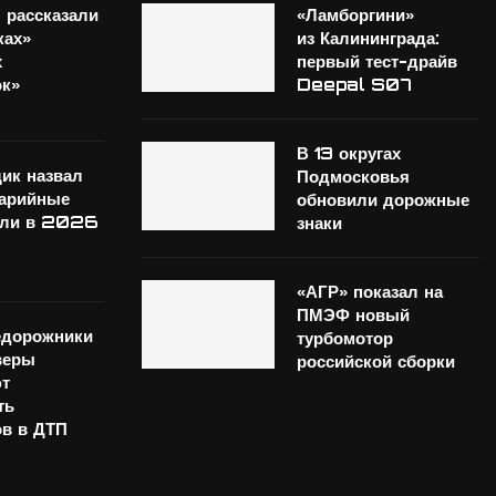
 рассказали
«Ламборгини»
ках»
из Калининграда:
х
первый тест-драйв
ок»
Deepal S07
В 13 округах
ик назвал
Подмосковья
варийные
обновили дорожные
или в 2026
знаки
«АГР» показал на
ПМЭФ новый
едорожники
турбомотор
веры
российской сборки
т
ть
в в ДТП