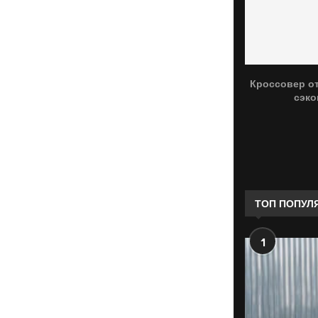
Кроссовер от
сэко
ТОП ПОПУЛ
1