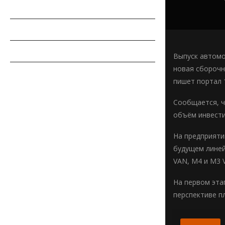
РЕМОНТ АВТОМОБИЛЯ
ПДД
СОВЕТЫ АВТОМОБИЛИСТУ
Выпуск автомо
новая сборочн
АВТОСПОРТ
пишет портал 
Сообщается, ч
объём инвести
На предприяти
будущем линей
VAN, M4 и M3 
На первом эта
перспективе п