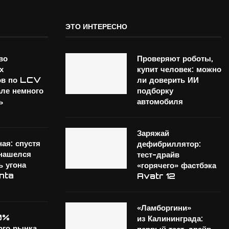
ЭТО ИНТЕРЕСНО
во
Проверяют роботы,
х
купит человек: можно
ов по LCV
ли доверить ИИ
але немного
подборку
ь
автомобиля
Заряжай
ая: спустя
дефибриллятор:
нашелся
тест-драйв
ь угона
«горячего» фастбэка
nta
Avatr 12
«Ламборгини»
0%
из Калининграда:
ого рынка