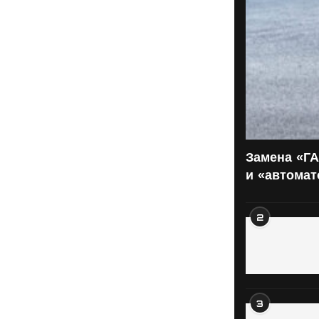
Замена «ГА
и «автома
2
3