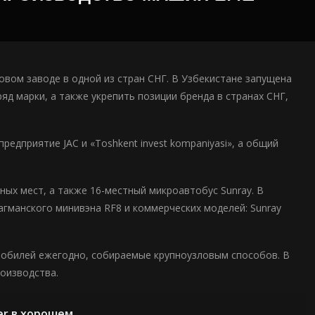
вом заводе в одной из стран СНГ. В Узбекистане запущена
д марки, а также укрепить позиции бренда в странах СНГ,
едприятие JAC и «Toshkent invest kompaniyasi», а общий
ных мест, а также 16-местный микроавтобус Sunray. В
лагманского минивэна RF8 и коммерческих моделей: Sunray
омобилей ежегодно, собираемые крупноузловым способов. В
оизводства.
er в хорошем