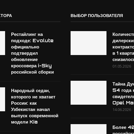
КТОРА
ВЫБОР ПОЛЬЗОВАТЕЛЯ
Рестайлинг на
Количест
подходе: Evolute
дилерски
официально
контракт
подтвердил
в 1 кварт
обновление
снизилос
кроссовера i-Sky
01.05.2026
российской сборки
Тайна Дун
54 года 
Народный седан,
свидетел
которого не хватает
Opel Ma
России: как
Узбекистан начал
14.06.2026
выпуск современной
модели Kia
Более 4
российск