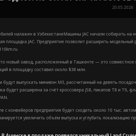
20.05.2026
билей налажен в УзбекистанеМашины JAC начали собирать на но
ая площадка JAC. Предприятие позволит расширить модельный ря
110km.ru.
то новый завод, расположенный в Ташкенте — это совместное пр
ций в площадку составил около $38 млн.
и будут выпускать минивэн M3, рассчитанный на девять посадоч
ка будет расширена за счёт кроссовера JS8, пикапов T8 и T9, ф
VAN.
пе с конвейеров предприятия будет сходить около 10 тыс. авт
ланируется увеличить объём выпуска и углубить локализацию пр
В Ачинске в продаже появился уникальный Land Cruis