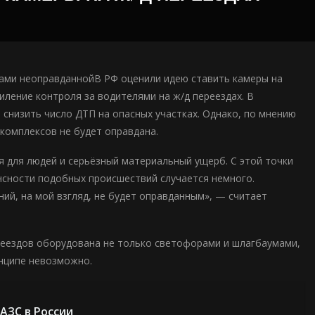
ьсами неоправданнойВ РФ оценили идею ставить камеры на
ление контроля за водителями на ж/д переездах. В
снизить число ДТП на опасных участках. Однако, по мнению
комплексов не будет оправдана.
ия для людей и серьёзный материальный ущерб. С этой точки
нсности подобных происшествий случается немного.
й, на мой взгляд, не будет оправданным», — считает
реездов оборудована не только светофорами и шлагбаумами,
инципе невозможно.
АЗС в России