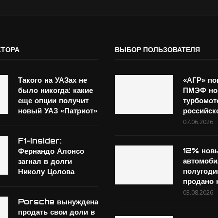
КТОРА
ВЫБОР ПОЛЬЗОВАТЕЛЯ
Такого на УАЗах не
«АГР» по
было никогда: какие
ПМЭФ но
еще опции получит
турбомот
новый УАЗ «Патриот»
российск
07.06.2026
F1-Insider:
12% нов
Фернандо Алонсо
автомоби
загнал в долги
полугоди
Николу Цолова
продано
03.08.2026
Porsche вынуждена
продать свои доли в