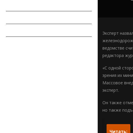
РЕМОНТ АВТОМОБИЛЯ
ПДД
СОВЕТЫ АВТОМОБИЛИСТУ
Эксперт назва
железнодорожн
АВТОСПОРТ
ведомстве счи
редактора жур
«С одной стор
зрения их мин
Массовое внед
эксперт.
Он также отме
но также подъ
Читать: