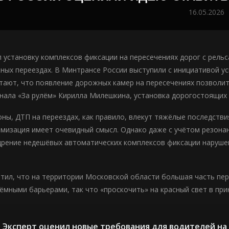
16.05.2026
л установку комплексов фиксации на пересечениях дорог с рел
ых переездах. В Минтрансе России выступили с инициативой уси
тают, что появление дорожных камер на пересечениях позволит 
нала «За рулём» Кирилла Милешкина, установка дорогостоящих 
оны, ДТП на переездах, как правило, влекут тяжёлые последств
имизация имеет очевидный смысл. Однако даже с учётом резона
рение недешёвых автоматических комплексов фиксации нарушени
тил, что на территории Московской области большая часть пе
ёмными барьерами, так что «проскочить» на красный свет в пр
Эксперт оценил новые требования для водителей на 