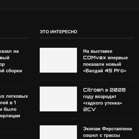
ЭТО ИНТЕРЕСНО
казал на
На выставке
вый
COMvex впервые
ор
показали новый
ой сборки
«Валдай 45 Pro»
Citroen в 2028
ых легковых
году возродит
лей в 1
«гадкого утенка»
и было
2CV
 юрлицам
Экипаж Ферстаппена
сошел с трассы