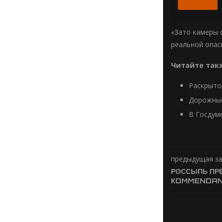
«Зато камеры 
реальной опас
Читайте так
Раскрыто
Дорожные
В Госдум
предыдущая з
РОССЫПЬ ПРЕ
КOMMENDANT