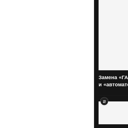
Замена «ГА
и «автома
2