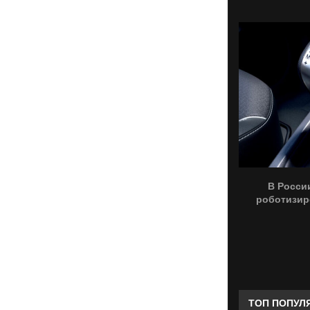
В Росси
роботизир
ТОП ПОПУЛ