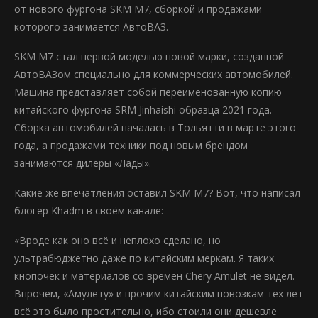
от нового фургона SKM M7, сборкой и продажами
которого занимается АвтоВАЗ.
SKM M7 стал первой моделью новой марки, созданной
АвтоВАЗом специально для коммерческих автомобилей.
Машина представляет собой переименованную копию
китайского фургона SRM Jinhaishi образца 2021 года.
Сборка автомобилей началась в Тольятти в марте этого
года, а продажами техники под новым брендом
занимаются дилеры «Лады».
Какие же впечатления оставил SKM M7? Вот, что написал
блогер Khadm в своём канале:
«Вроде как оно всё и неплохо сделано, но
ультрабюджетно даже по китайским меркам. Я таких
кнопочек и материалов со времён Chery Amulet не видел.
Впрочем, «Амулету» и прочим китайским повозкам тех лет
всё это было простительно, ибо стоили они дешевле