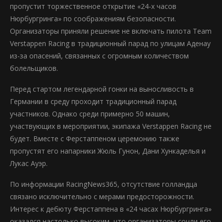
пропустит торжественное открытие «24-х часов
Нюрбургринга» по соображениям безопасности.
Организаторы приняли решение не включать пилота Team
Verstappen Racing в традиционный парад по улицам Аденау
из-за опасений, связанных с огромным количеством
болельщиков.
Перед стартом легендарной гонки на выносливость в
Германии в среду проходит традиционный парад
участников. Однако среди примерно 50 машин,
участвующих в мероприятии, экипажа Verstappen Racing не
будет. Вместе с Ферстаппеном церемонию также
пропустят его напарники Жюль Гунон, Дани Хункаделья и
Лукас Ауэр.
По информации RacingNews365, отсутствие голландца
связано исключительно с мерами предосторожности.
Интерес к дебюту Ферстаппена в «24 часах Нюрбургринга»
оказался настолько высоким, что организаторы сочли его