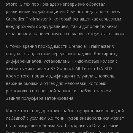
этого. С тех пор Гренадер непрерывно обрастал
различными модификациями. Сейчас представлен Ineos
Grenadier Trailmaster X, который оснащен как серьезным
внедорожным оборудованием, так и дополнительным
оснащением, нацеленным на создание комфорта в салоне.
С точки зрения проходимости Grenadier Trailmaster X
получил стандартные переднюю и заднюю блокировку
дифференциалов. Установлены 17-дюймовые колеса с
«зубастыми» шинами BF Goodrich All-Terrain T/A KO3.
Кроме того, новая модификация получила шноркель,
верхние окошки и отсек для мелочевки, который
расположен во внешней запаске и снабжен замком.
Задняя полусфера затонирована.
Кроме того, внедорожник снабжен фаркопом и передней
лебедкой с усилием 5,5 тонн. Кузов внедорожника может
быть выкрашен в белый Scottish, красный Devil и серый
Donny цвета. Также предусмотрен необычный оттенок