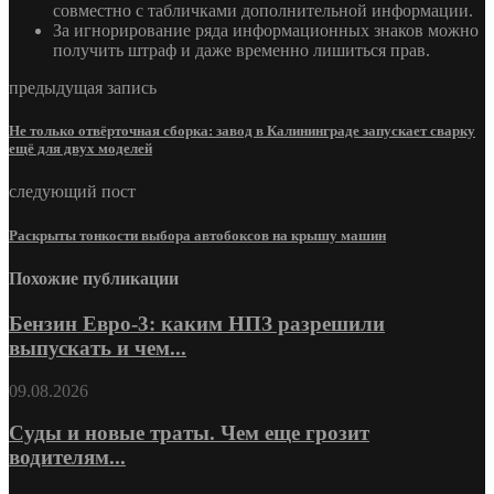
совместно с табличками дополнительной информации.
За игнорирование ряда информационных знаков можно
получить штраф и даже временно лишиться прав.
предыдущая запись
Не только отвёрточная сборка: завод в Калининграде запускает сварку
ещё для двух моделей
следующий пост
Раскрыты тонкости выбора автобоксов на крышу машин
Похожие публикации
Бензин Евро-3: каким НПЗ разрешили
выпускать и чем...
09.08.2026
Суды и новые траты. Чем еще грозит
водителям...