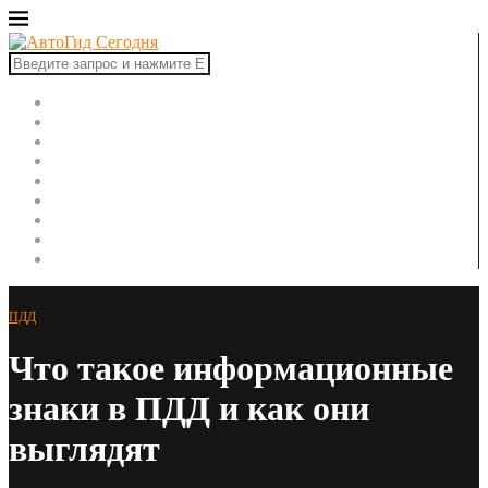
Главная
Автоновости
Новинки авто
Рынок авто
Тест-драйвы
Ремонт автомобиля
ПДД
Советы автомобилисту
Автоспорт
ПДД
Что такое информационные
знаки в ПДД и как они
выглядят