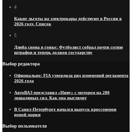
4
Какие льготы на электрокары действуют в России в
2026 году. Список
5
Дзюба снова в гонке: Футболист собрал почти сотню
штрафов и теперь должен государству
Выбор редактора
Официально: FIA утвердила ряд изменений регламента
2026 года
АвтоВАЗ представил «Ниву» с мотором на 280
лошадиных сил. Как она выглядит
В Санкт-Петербурге начался выпуск кроссоверов
новой марки
Выбор пользователя