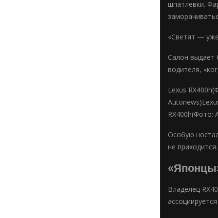
шпатлевки. Фа
заморачиватьс
«Светят — уже
Салон выдает 
водителя, «ког
Lexus RX400h(
Autonews)Lexu
RX400h(Фото: 
Особую ностал
не приходится
«Японцы»
Владелец RX40
ассоциируется