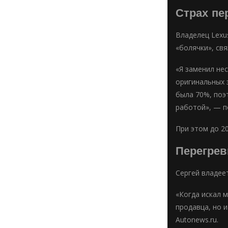
Страх пе
Владелец Lexu
«болячки», св
«Я заменил не
оригинальных з
была 70%, поэт
работой», — п
При этом до 20
Перегрев
Сергей владее
«Когда искал 
продавца, но 
Autonews.ru.