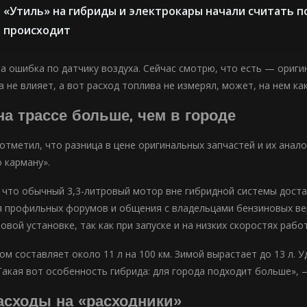
«Утиль» на гибриды и электрокары начали считать п
происходит
а ошибка по датчику воздуха. Сейчас смотрю, что есть — оригин
а не влияет, а вот расход топлива не измерял, может, на нем к
на трассе больше, чем в городе
отметил, что разница в цене оригинальных запчастей и их анало
 карману».
, что обычный 3,3-литровый мотор вне гибридной системы дост
я профильных форумов и общения с владельцами бензиновых вер
овой установке, так как при запуске и на низких скоростях раб
ом составляет около 11 л на 100 км. Зимой вырастает до 13 л. 
 Такая вот особенность гибрида: для города подходит больше», 
асходы на «расходники»