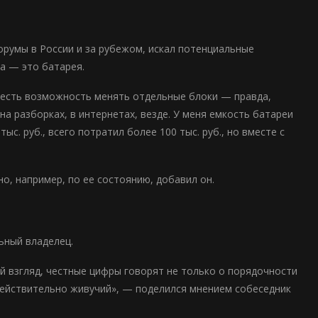
форумы в России и за рубежом, искал потенциальные
а — это батарея.
но есть возможность менять отдельные блоки — правда,
на разборках, в интернетах, везде. У меня емкость батареи
с. руб., всего потратил более 100 тыс. руб., но вместе с
но, например, по ее состоянию, добавил он.
ьный владелец.
ой взгляд, честные цифры говорят не только о порядочности
н действительно живучий», — поделился мнением собеседник