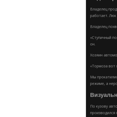
Владелец прод
работает. Люк 
Владелец похв
«Ступичный по
он.
Хозяин автомо
«Тормоза вот я
Мы прокатилис
режиме, а нер
Визуальн
По кузову авт
производился 