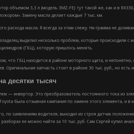
ор объемом 3,3 л (модель 3MZ-FE) тут такой же, как и в RX330,
ложором». Замену масла делает каждые 7 тыс. км.
ого расхода масла. Я всегда за этим слежу. Ни грамма не долив
владелец выделил несколько проблем, которые происходили с м
 цилиндров (ГБЦ), которую пришлось менять.
том, что ГБЦ находится в районе моторного щита, и непонятно,
в. Оригинальная запчасть стоит в районе 30 тыс. руб., но есть 
на десятки тысяч
лем — инвертор. Это преобразователь постоянного тока из эл
 Toyota была отзывная кампания по замене этого элемента, и в 
о, по заявлениям водителя, выходил из строя датчик положени
на разборах ее можно найти за 10 тыс. руб. Сам Сергей купил анал