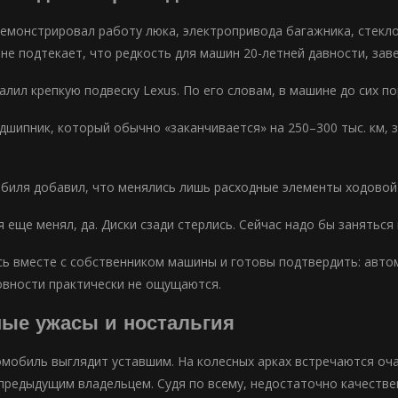
емонстрировал работу люка, электропривода багажника, стекло
не подтекает, что редкость для машин 20-летней давности, заве
алил крепкую подвеску Lexus. По его словам, в машине до сих п
дшипник, который обычно «заканчивается» на 250–300 тыс. км, з
биля добавил, что менялись лишь расходные элементы ходовой 
 еще менял, да. Диски сзади стерлись. Сейчас надо бы заняться
ь вместе с собственником машины и готовы подтвердить: автом
овности практически не ощущаются.
ые ужасы и ностальгия
омобиль выглядит уставшим. На колесных арках встречаются оча
предыдущим владельцем. Судя по всему, недостаточно качестве