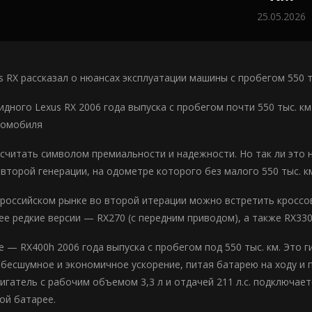
25.05.2026
s RX рассказал о нюансах эксплуатации машины с пробегом 550 т
дного Lexus RX 2006 года выпуска с пробегом почти 550 тыс. км
томобиля
 считать символом премиальности и надежности. Но так ли это н
второй генерации, на одометре которого без малого 550 тыс. к
 российском рынке во второй итерации можно встретить кроссо
ее редкие версии — RX270 (с передним приводом), а также RX330
е — RX400h 2006 года выпуска с пробегом под 550 тыс. км. Это 
бесшумное и экономичное ускорение, питая батарею на ходу и 
игатель с рабочим объемом 3,3 л и отдачей 211 л.с. подключает
ой батарее.