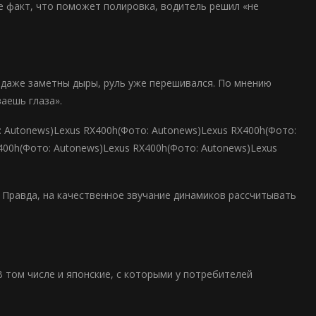
е факт, что поможет полировка, водитель решил «не
е даже заметны дыры, руль уже перешивался. По мнению
аешь глаза».
: Autonews)Lexus RX400h(Фото: Autonews)Lexus RX400h(Фото:
400h(Фото: Autonews)Lexus RX400h(Фото: Autonews)Lexus
 Правда, на качественное звучание динамиков рассчитывать
В том числе и японские, с которыми у потребителей