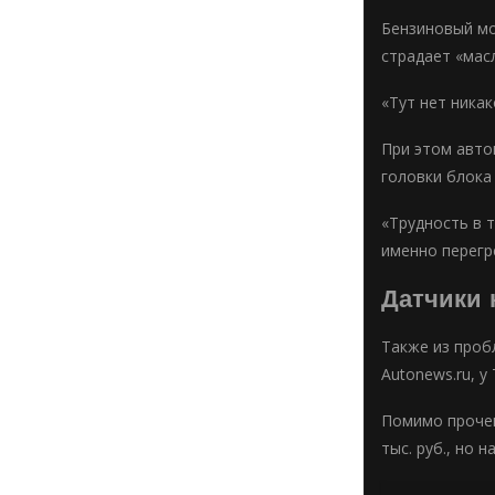
Бензиновый мот
страдает «мас
«Тут нет никак
При этом авто
головки блока
«Трудность в 
именно перегре
Датчики 
Также из проб
Autonews.ru, у
Помимо прочег
тыс. руб., но 