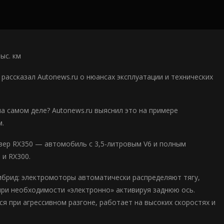
ыс. км
 рассказал Autonews.ru о нюансах эксплуатации и технических
а самом деле? Autonews.ru выяснил это на примере
м.
вер RX350 — автомобиль с 3,5-литровым V6 и полным
 и RX300.
гибрид: электромоторы автоматически распределяют тягу,
при необходимости «электронно» активируя заднюю ось.
ся при агрессивном разгоне, работает на высоких скоростях и