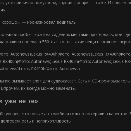
ры уже прилично помутнели, задние фонари — тоже. И совсем н
я».
 хорошо», — иронизировал водитель.
большой пробег: кожа на сиденьях местами протерлась, кое-гд
да машина проехала 550 тыс. км, на такие вещи невольно закрыв
Фото: Autonews)Lexus RX400h(Фото: Autonews)Lexus RX400h(Фото
s RX400h(Фото: Autonews)Lexus RX400h(Фото: Autonews)Lexus RX
Autonews)Lexus RX400h(Фото: Autonews)
ьгию вызывает слот для аудиокассет. Есть и CD-проигрыватель.
. Впрочем, их всегда можно заменить.
 уже не те»
0h уверен, что новые автомобили сильно потеряли в качестве. 
 долговечность и неприхотливость.