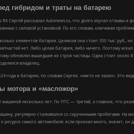
ред гибридом и траты на батарею
s RX Сергей рассказал Autonews.ru, что долго изучал отзывы и 
язанные с силовой установкой. По его словам, ключевая проблем
сколько элементов батареи. Целиком она стоит 350 тыс. руб., 
апчастей нет. Либо целая батарея, либо ничего. Поэтому искал 
ому обновлял вышедшие из строя частицы. Одна стоит около 8 ты
оделился владелец.
24 года в батарею, по словам Сергея, «никто не лазил». Это вид
ы мотора и «масложор»
т машиной несколько лет. По ПТС — третий, а главное, что реал
машину, регулярно сталкивался со скрученными пробегами. На м
и о ресурсе самого автомобиля: если проехал много, значит, о