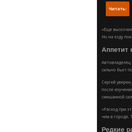
Читать:
«Еще выскочил
Но на езду пок
Аппетит 
Автовладелец 
сильно бьет по
Сергей уверен
после изучени
смешанной сил
«Расход при эт
чем в городе.
Редкие р