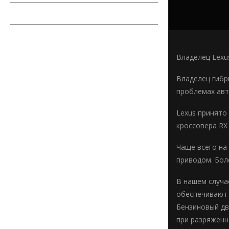
СОВЕТЫ АВТОМОБИЛИСТУ
АВТОСПОРТ
Владелец Lexu
Владелец гибри
проблемах ав
Lexus принято
кроссовера RX 
Чаще всего на
приводом. Бол
В нашем случа
обеспечивают 
Бензиновый дв
при разряженн