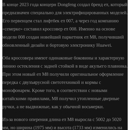
В конце 2023 года концерн Dongfeng создал бренд eπ, который
предназначен специально для электрифицированных моделей.
Его первенцем стал лифтбек eπ 007, а через год компанию
«семерке» составил кроссовер eπ 008. Именно на основе
модели 008 создан новейший паркетник eπ M8, получивший
обновленный дизайн и бортовую электронику Huawei.
Оба кроссовера имеют одинаковые боковины и характерную
линию остекления с задней стойкой в виде акульего плавника.
При этом новый eπ M8 получили оригинальное оформление
передка с двухъярусной светотехникой и кормы с
монофонарем. Кроме того, в соответствии с новыми
китайскими правилами, M8 получил утопленные дверные
ручки, а не выдвижные, как у обычной восьмерки.
Из-за нового оперения длина eπ M8 выросла с 5002 до 5020
мм, но ширина (1975 мм) и высота (1733 мм) изменились на