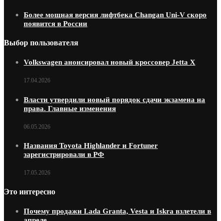
Более мощная версия лифтбека Changan Uni-V скоро
появится в России
Выбор пользователя
Volkswagen анонсировал новый кроссовер Jetta X
17.04.2026
Власти утвердили новый порядок сдачи экзамена на
права. Главные изменения
06.05.2026
Названия Toyota Highlander и Fortuner
зарегистрировали в РФ
17.05.2026
Это интересно
Почему продажи Lada Granta, Vesta и Iskra взлетели в
апреле