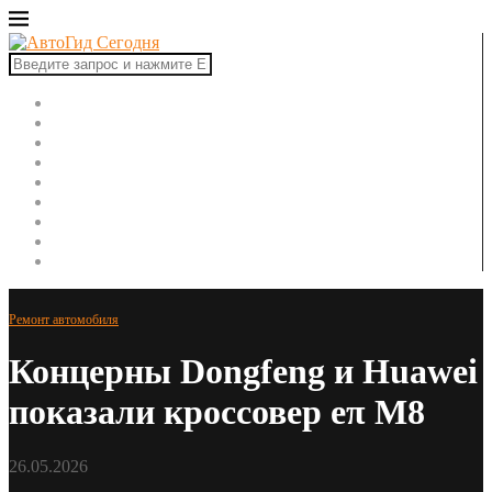
Главная
Автоновости
Новинки авто
Рынок авто
Тест-драйвы
Ремонт автомобиля
ПДД
Советы автомобилисту
Автоспорт
Ремонт автомобиля
Концерны Dongfeng и Huawei
показали кроссовер eπ M8
26.05.2026