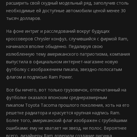
расширить свой скудный модельный ряд, заполучив столь
необходимые ей доступные автомобили ценой менее 30
тысяч долларов.
На фоне интриг и расследований вокруг будущих
кроссоверов Chrysler конфуз, случившийся с фирмой Ram,
начинался вполне обыденно. Педалируя свою
излюбленную тему американского патриотизма, компания
выпустила в официальном интернет-магазине новую
футболку с изображением пикапа, звездно-полосатым
флагом и подписью Ram Power.
Все бы ничего, вот только грузовичок, отпечатанный на
футболке оказался японским среднеразмерным
пикапом Toyota Tacoma прошлого поколения, хоть на его
решетке радиатора и красуется крупная надпись Ram.
Более того, американский флаг изображен с грубейшими
ошибками: ему не хватает ни звезд, ни полос. Вероятнее
всего, дизайнеры Ram доверили создание рисунка