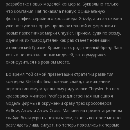
разработке новых моделей концерна. Буквально только
что компания Fiat показала первую официальную
фотографию серийного кроссовера Grizzly, а из-за океана
уже поступила порция предварительной информации о
новых паркетниках марки Chrysler. Причем, судя по всему,
одним из их прародителей как раз станет новейший
итальянский Гризли. Кроме того, родственный бренд Ram
хоть и не показал новых моделей, зато умудрился
оконфузиться на ровном месте.
Во время той самой презентации стратегии развития
концерна Stellantis был показан слайд, посвященный
перспективному модельному ряду марки Chrysler. На нем
красовался минивэн Pacifica (единственная нынешняя
модель фирмы) в окружении сразу трех кроссоверов:
Airflow, Arrow и Arrow Cross. Машины на презентационном
слайде были укрыты покрывалом, сквозь которое можно
разглядеть лишь силуэт, но теперь появились их первые