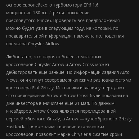
основе европейского турбомотора EP6 1.6
мощностью 180 л.с. (третье поколение
пресловутого Prince). Проверить все предположения
можно будет уже в следующем году, на который, по
предварительной информации, намечена полноценная
премьера Chrysler Airflow.
Любопытно, что парочка более компактных
кроссоверов Chrysler Arrow и Arrow Cross может
дебютировать еще раньше. По информации издания Auto
News, они станут североамериканскими разновидностями
кроссовера Fiat Grizzly. Источники издания утверждают,
что предсерийные Arrow и Arrow Cross были показаны на
Дне инвестора в Мичигане еще 21 мая. По данным
инсайдеров, Arrow Cross является перелицованной
версией обычного Grizzly, а Arrow — купеобразного Grizzly
Fastback. Прямое заимствование итальянских
кроссоверов, позволит марке Chrysler в сжатые сроки