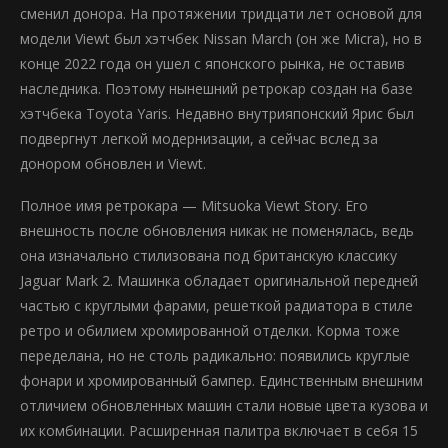
сменил донора. На протяжении тридцати лет основой для
модели Viewt был хэтчбек Nissan March (он же Micra), но в
конце 2022 года он ушел с японского рынка, не оставив
наследника. Поэтому нынешний ретрокар создан на базе
хэтчбека Toyota Yaris. Недавно внутрияпонский Ярис был
подвергнут легкой модернизации, а сейчас вслед за
донором обновлен и Viewt.
Полное имя ретрокара — Mitsuoka Viewt Story. Его
внешность после обновления никак не поменялась, ведь
она изначально стилизована под британскую классику
Jaguar Mark 2. Машинка обладает оригинальной передней
частью с круглыми фарами, решеткой радиатора в стиле
ретро и обилием хромированной отделки. Корма тоже
переделана, но не столь радикально: появились круглые
фонари и хромированный бампер. Единственным внешним
отличием обновленных машин стали новые цвета кузова и
их комбинации. Расширенная палитра включает в себя 15