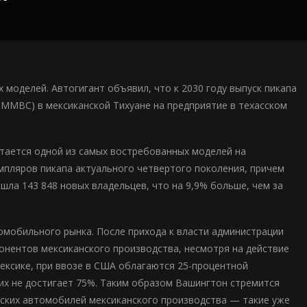
 моделей. Автогигант объявил, что к 2030 году выпуск пикапа
 (TMMBC) в мексиканской Тихуане на предприятие в техасском
стается одной из самых востребованных моделей на
мпляров пикапа актуального четвертого поколения, причем
шла 143 848 новых владельцев, что на 9,9% больше, чем за
омобильного рынка. После прихода к власти администрации
нентов мексиканского производства, несмотря на действие
ексике, при ввозе в США облагаются 25-процентной
их не достигает 75%. Таким образом Вашингтон стремится
ских автомобилей мексиканского производства — такие уже