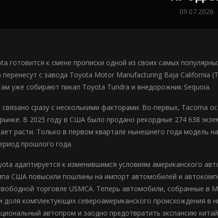
09.07.2026
ta готовится к смене прописки одной из своих самых популярных
перенесут с завода Toyota Motor Manufacturing Baja California
Там уже собирают пикап Toyota Tundra и внедорожник Sequoia.
 связано сразу с несколькими факторами. Во-первых, Tacoma о
рынке. В 2025 году в США было продано рекордные 274 638 экзе
ает расти. Только в первом квартале нынешнего года модель на
ериод прошлого года.
yota адаптируется к изменившимся условиям американского авт
па США повысили пошлины на импорт автомобилей и автокомпо
свободной торговле USMCA. Теперь автомобили, собранные в М
и доля комплектующих североамериканского происхождения в н
циональный автопром и заодно предотвратить экспансию китай