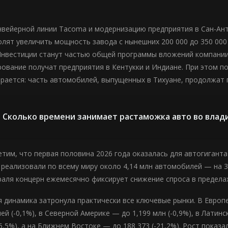
нвейерной линии Tacoma и модернизацию предприятия в Сан-Ант
олят увеличить мощность завода с нынешних 200 000 до 350 000
Инвестиции станут частью общей программы вложений компании
рование получат предприятия в Кентукки и Индиане. При этом 
ирается: часть автомобилей, выпущенных в Тихуане, продолжат 
Сколько времени занимает растаможка авто во влад
тим, что первая половина 2026 года оказалась для автогиганта 
s реализовали по всему миру около 4,14 млн автомобилей — на 
раля концерн ежемесячно фиксирует снижение спроса в предела
 динамика затронула практически все ключевые рынки. В Европе
й (-0,1%), в Северной Америке — до 1,199 млн (-0,9%), в Латинс
-5,5%), а на Ближнем Востоке — до 188 373 (-21,2%). Рост пока