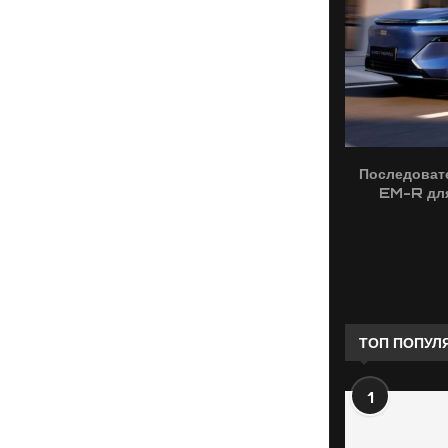
Последоват
EM-R для
ТОП ПОПУЛ
1