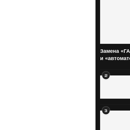
Замена «ГА
и «автома
2
3