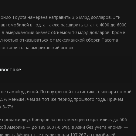
онио Toyota намерена направить 3,6 млрд долларов. Эти
 автомобилей в год, а также расширить штат с 4000 до 6000
 в американский бизнес объемом 10 млрд долларов. Кроме
полностью отказываться от мексиканской сборки Tacoma
поставлять на американский рынок.
ивостоке
не самой удачной. По внутренней статистике, с января по май
3,5% меньше, чем за тот же период прошлого года. Причем
х 3–7%.
 продажи двух брендов за пять месяцев сократились до 506
кой Америке — до 189 600 (-6,5%), в Азии без учета Японии —
зали лишь Африка, где реализовали 107 267 автомобилей