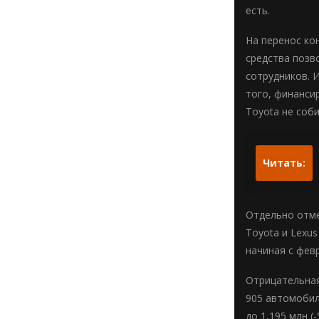
есть.
На перенос ко
средства позв
сотрудников. 
того, финанси
Toyota не соб
Читать:
Отдельно отме
Toyota и Lexu
начиная с фев
Отрицательная
905 автомобиле
до 1,195 млн (