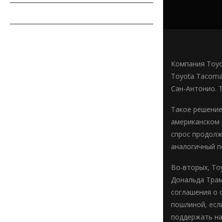
СОВЕТЫ АВТОМОБИЛИСТУ
АВТОСПОРТ
Компания Toyo
Toyota Tacoma 
Сан-Антонио. 
Такое решение
американском 
спрос продолж
аналогичный п
Во-вторых, To
Дональда Трам
соглашения о 
пошлиной, есл
поддержать на