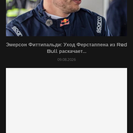
Эмерсон Фиттипальди: Уход Ферстаппена из Red
Bull раскачает...
09.08.2026