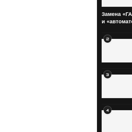
Замена «ГА
и «автома
2
3
4