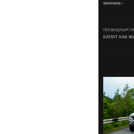
мнение
».
предыдущая з
КАПОТ КАК Ж