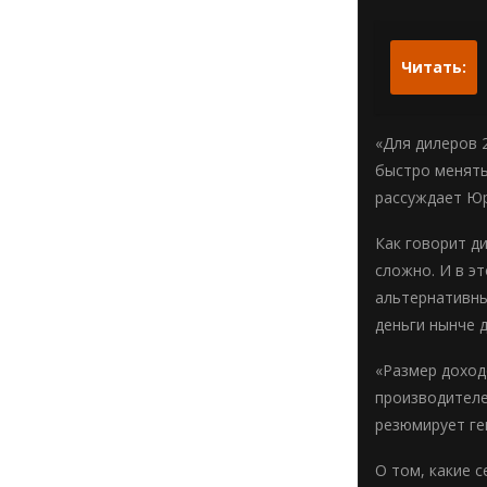
Читать:
«Для дилеров 
быстро менять
рассуждает Юр
Как говорит д
сложно. И в э
альтернативны
деньги нынче 
«Размер доход
производителе
резюмирует ге
О том, какие 