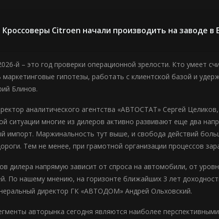
Кроссоверы Citroen начали производить на заводе в
2026-й – это год проверки операционной зрелости. Кто умеет сч
 маркетинговые гипотезы, работать с клиентской базой и удерж
ий Блинов.
иректор аналитического агентства «АВТОСТАТ» Сергей Целиков,
той ситуации многие из дилеров активно развивают еще два нап
й импорт. Маржинальность тут выше, и свобода действий больш
дороги. Тем не менее, при грамотной организации процессов за
ов дилера напрямую зависит от спроса на автомобили, от уровня
й. По нашему мнению, на горизонте ближайших 3 лет доходност
неральный директор ГК «АВТОДОМ» Андрей Ольховский.
сегменты авторынка сегодня являются наиболее перспективными 