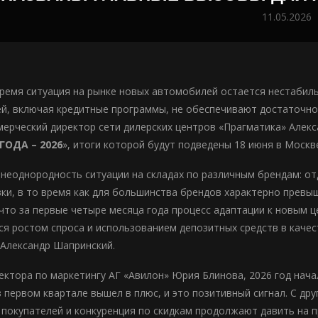
11.05.2026
ремя ситуация на рынке новых автомобилей остается нестабил
й, включая кредитные программы, не обеспечивают достаточно
мерческий директор сети дилерских центров «Прагматика» Алек
ГОДА – 2026
», итоги которой будут подведены 18 июня в Москв
неоднородность ситуации на складах по различным брендам: о
ки, в то время как для большинства брендов характерно прев
 что за первые четыре месяца года процесс адаптации к новым 
я ростом спроса и использованием депозитных средств в каче
Александр Шапринский.
ектора по маркетингу АГ «Авилон» Юрия Блинова, 2026 год нача
 первом квартале вышел в плюс, и это позитивный сигнал. С др
покупателей и конкуренция по скидкам продолжают давить на 