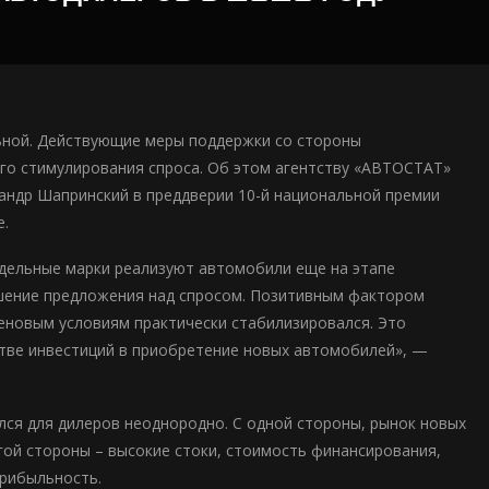
ьной. Действующие меры поддержки со стороны
го стимулирования спроса. Об этом агентству «АВТОСТАТ»
сандр Шапринский в преддверии 10-й национальной премии
е.
тдельные марки реализуют автомобили еще на этапе
ышение предложения над спросом. Позитивным фактором
ценовым условиям практически стабилизировался. Это
стве инвестиций в приобретение новых автомобилей», —
лся для дилеров неоднородно. С одной стороны, рынок новых
угой стороны – высокие стоки, стоимость финансирования,
прибыльность.