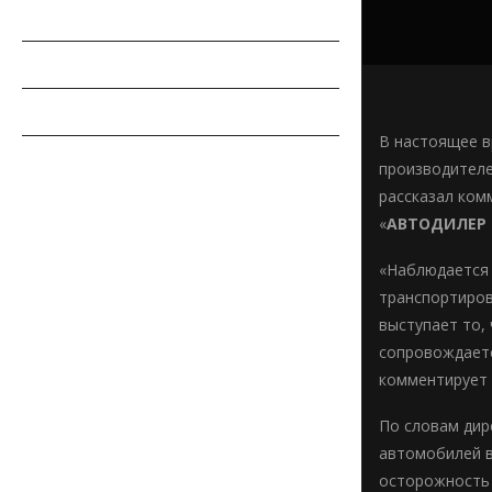
РЕМОНТ АВТОМОБИЛЯ
ПДД
СОВЕТЫ АВТОМОБИЛИСТУ
В настоящее в
АВТОСПОРТ
производителе
рассказал ком
«
АВТОДИЛЕР 
«Наблюдается 
транспортиров
выступает то,
сопровождаетс
комментирует 
По словам дир
автомобилей в
осторожность 