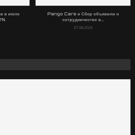
в в июле
Pango Cars и Сбер объявили о
22%
сотрудничестве в...
07.08.2026