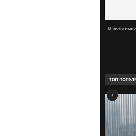
В июле импо
ТОП ПОПУЛ
1