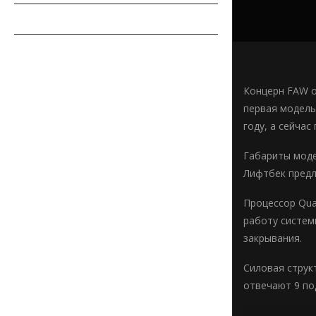
СОВЕТЫ АВТОМОБИЛИСТУ
АВТОСПОРТ
Концерн FAW о
первая модель
году, а сейчас
Габариты модел
Лифтбек предл
Процессор Qua
работу систем
закрывания.
Силовая струк
отвечают 9 по