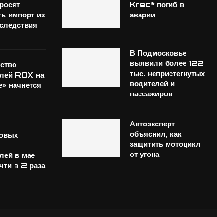
росят
Krec* погиб в
ть импорт из
аварии
оследствия
В Подмосковье
выявили более 122
ство
тыс. непристегнутых
илей ROX на
водителей и
е» начнется
пассажиров
Автоэксперт
объяснил, как
новых
защитить мотоцикл
от угона
лей в мае
чти в 2 раза