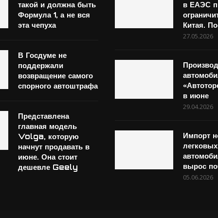
такой и должна быть
в ЕАЭС п
Формула 1, а не вся
ограничи
эта чепуха
Китая. П
27.05.2026
В Госдуме не
Производ
поддержали
автомоб
возвращение самого
«Автотор
спорного автоштрафа
в июне
29.04.2026
Представлена
главная модель
Импорт 
Volga, которую
легковых
начнут продавать в
автомоби
июне. Она стоит
вырос по
дешевле Geely
05.06.2026