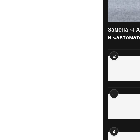
Замена «ГА
и «автома
2
3
4