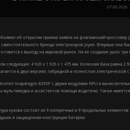
07.06.2026
бъявил об открытии приема заявок на флагманский кроссовер J
 самостоятельного бренда электрокаров Joyee. Впервые она б
 готовится к выходу на мировой рынок. На ее создание ушло три 
и следующие: 4 920 х 1 920 х 1 475 мм. Колесная база равна 2 
агается в двух версиях: гибридной и полностью электрической с
lcomm Snapdragon 8295P с двумя модулями NPU и вычислительн
ы мультимедиа и ассистентов помощи водителю. Также имеется
тура кузова состоит из 9 поперечных и 9 продольных элементов 
душек и защищенная конструкция батареи.