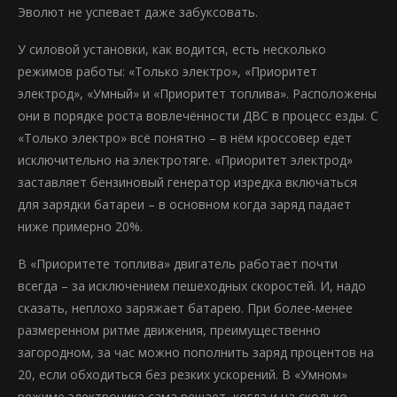
Эволют не успевает даже забуксовать.
У силовой установки, как водится, есть несколько
режимов работы: «Только электро», «Приоритет
электрод», «Умный» и «Приоритет топлива». Расположены
они в порядке роста вовлечённости ДВС в процесс езды. С
«Только электро» всё понятно – в нём кроссовер едет
исключительно на электротяге. «Приоритет электрод»
заставляет бензиновый генератор изредка включаться
для зарядки батареи – в основном когда заряд падает
ниже примерно 20%.
В «Приоритете топлива» двигатель работает почти
всегда – за исключением пешеходных скоростей. И, надо
сказать, неплохо заряжает батарею. При более-менее
размеренном ритме движения, преимущественно
загородном, за час можно пополнить заряд процентов на
20, если обходиться без резких ускорений. В «Умном»
режиме электроника сама решает, когда и на сколько