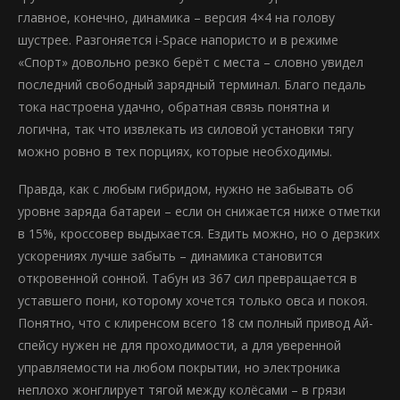
главное, конечно, динамика – версия 4×4 на голову
шустрее. Разгоняется i-Space напористо и в режиме
«Спорт» довольно резко берёт с места – словно увидел
последний свободный зарядный терминал. Благо педаль
тока настроена удачно, обратная связь понятна и
логична, так что извлекать из силовой установки тягу
можно ровно в тех порциях, которые необходимы.
Правда, как с любым гибридом, нужно не забывать об
уровне заряда батареи – если он снижается ниже отметки
в 15%, кроссовер выдыхается. Ездить можно, но о дерзких
ускорениях лучше забыть – динамика становится
откровенной сонной. Табун из 367 сил превращается в
уставшего пони, которому хочется только овса и покоя.
Понятно, что с клиренсом всего 18 см полный привод Ай-
спейсу нужен не для проходимости, а для уверенной
управляемости на любом покрытии, но электроника
неплохо жонглирует тягой между колёсами – в грязи