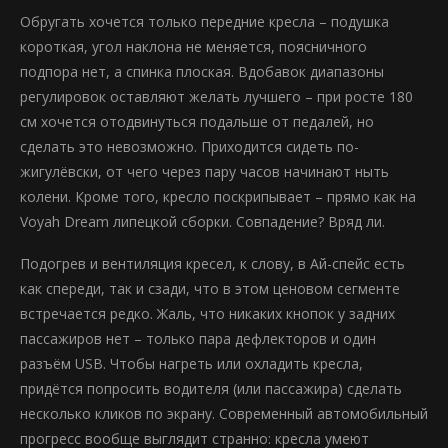
Обругать хочется только передние кресла – подушка
короткая, угол наклона не меняется, поясничного
подпора нет, а спинка плоская. Вдобавок диапазоны
регулировок оставляют желать лучшего – при росте 180
см хочется отодвинуться подальше от педалей, но
сделать это невозможно. Приходится сидеть по-
жигулёвски, от чего через пару часов начинают ныть
колени. Кроме того, кресло поскрипывает – прямо как на
Voyah Dream липецкой сборки. Совпадение? Вряд ли.
Подогрев и вентиляция кресел, к слову, в Ай-спейс есть
как спереди, так и сзади, что в этом ценовом сегменте
встречается редко. Жаль, что никаких кнопок у задних
пассажиров нет – только пара дефлекторов и один
разъём USB. Чтобы нагреть или охладить кресла,
придётся попросить водителя (или пассажира) сделать
несколько кликов по экрану. Современный автомобильный
прогресс вообще выглядит странно: кресла умеют