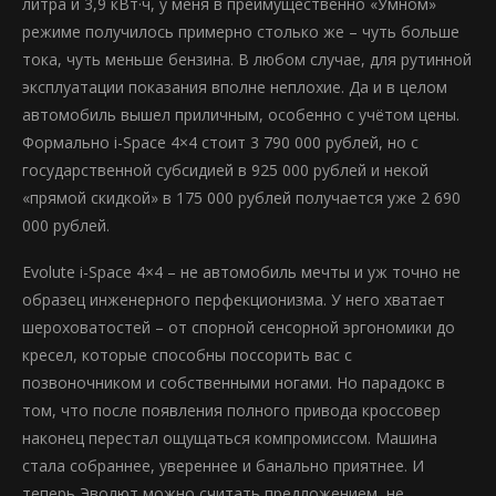
литра и 3,9 кВт·ч, у меня в преимущественно «Умном»
режиме получилось примерно столько же – чуть больше
тока, чуть меньше бензина. В любом случае, для рутинной
эксплуатации показания вполне неплохие. Да и в целом
автомобиль вышел приличным, особенно с учётом цены.
Формально i-Space 4×4 стоит 3 790 000 рублей, но с
государственной субсидией в 925 000 рублей и некой
«прямой скидкой» в 175 000 рублей получается уже 2 690
000 рублей.
Evolute i-Space 4×4 – не автомобиль мечты и уж точно не
образец инженерного перфекционизма. У него хватает
шероховатостей – от спорной сенсорной эргономики до
кресел, которые способны поссорить вас с
позвоночником и собственными ногами. Но парадокс в
том, что после появления полного привода кроссовер
наконец перестал ощущаться компромиссом. Машина
стала собраннее, увереннее и банально приятнее. И
теперь Эволют можно считать предложением, не