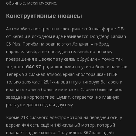
обычные, механические.
Конструктивные нюансы
Автомобиль построен на электрической платформе DE-i
от Seres и в исходном виде называется Dongfeng Landian
E5 Plus. Причём на родине этот Лэндиан – гибрид
параллельный, а не последовательный, но по ходу
превращения в Эволют эту связь обрубили – точно так
же, как в
GAC S7
, ради экономии на утильсборе и налогах.
Теперь 90-сильная атмосферная «полторашка» H15R
только заряжает 25,1-киловаттную тяговую батарею и
вращать колёса больше не может. Словно бывшая рок-
звезда на корпоративе: шумит, старается, но главную
роль уже давно отдали другому.
Кроме 218-сильного электромотора на передней оси, у
версии 4×4 есть ещё и 149-сильный мотор, который
вращает задние колёса. Получилось 367 «лошадей»