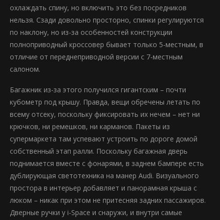
охлаждать спину, но включить это без посредников
нельзя. Сзади довольно просторно, спинки регулируются
по наклону, но из-за особенностей конструкции
полноприводный кроссовер бывает только 5-местным, в
отличие от переднеприводной версии c 7-местным
салоном.
Багажник из-за этого получился гигантским – почти
кубометр под крышу. Правда, вещи обречены летать по
всему отсеку, поскольку фиксировать их нечем – нет ни
крючков, ни ремешков, ни карманов. Пакеты из
супермаркета там успевают устроить по дороге домой
собственный этап ралли. Поскольку багажная дверь
поднимается вместе с фонарями, в заднем бампере есть
дублирующая светотехника на манер Audi. Визуального
простора в интерьер добавляет и панорамная крыша с
люком – никак при этом не притесняя задних пассажиров.
Дверные ручки у i-Space и снаружи, и внутри самые