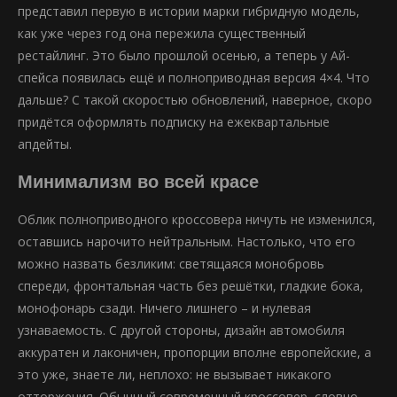
представил первую в истории марки гибридную модель,
как уже через год она пережила существенный
рестайлинг. Это было прошлой осенью, а теперь у Ай-
спейса появилась ещё и полноприводная версия 4×4. Что
дальше? С такой скоростью обновлений, наверное, скоро
придётся оформлять подписку на ежеквартальные
апдейты.
Минимализм во всей красе
Облик полноприводного кроссовера ничуть не изменился,
оставшись нарочито нейтральным. Настолько, что его
можно назвать безликим: светящаяся монобровь
спереди, фронтальная часть без решётки, гладкие бока,
монофонарь сзади. Ничего лишнего – и нулевая
узнаваемость. С другой стороны, дизайн автомобиля
аккуратен и лаконичен, пропорции вполне европейские, а
это уже, знаете ли, неплохо: не вызывает никакого
отторжения. Обычный современный кроссовер, словно