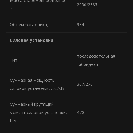
Масса снаряженная/полная,
2050/2385
кг
Объём багажника, л
934
Силовая установка
последовательная
Тип
гибридная
Суммарная мощность
367/270
силовой установки, л.с./кВт
Суммарный крутящий
момент силовой установки,
470
Н·м