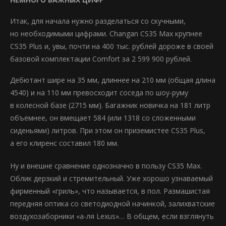
Итак, для начала нужно разделаться со скучными,
но необходимыми цифрами. Changan CS35 Max крупнее
CS35 Plus и, увы, почти на 400 тыс. рублей дороже в cвоей
базовой комплектации Comfort за 2 599 900 рублей.
Дебютант шире на 35 мм, длиннее на 210 мм (общая длина
4540) и на 110 мм превосходит соседа по шоу-руму
в колесной базе (2715 мм). Багажник новичка на 181 литр
объемнее, он вмещает 584 (или 1318 со сложенными
сиденьями) литров. При этом он приземистее CS35 Plus,
а его клиренс составил 180 мм.
Ну и внешне сравнение однозначно в пользу CS35 Max.
Облик дерзкий и стремительный. Уже хорошо узнаваемый
фирменный «гриль», что называется, в пол. Размашистая
передняя оптика со светодиодной начинкой, залихватские
воздухозаборники «а-ля Lexus»… В общем, если взглянуть