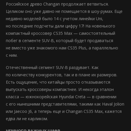
Российское древо Changan продолжает ветвиться.
Целиком оно уже давно не помещается в шоу-румах. Еще
недавно моделей было 14 с учетом линейки Uni,
но последние подсчеты дали цифру 17! На новенького
компактный кроссовер CS35 Max — самостоятельный
побег в сегменте SUV-B, который будет продаваться
не вместо уже знакомого нам CS35 Plus, а параллельно
с ним.
Отечественный сегмент SUV-B раздувает. Как
по количеству конкурентов, так и в плане их размеров.
Есть ощущение, что китайцы просто отказываются
выпускать кроссоверы компактнее. И некогда эталон
класса — южнокорейская Hyundai Creta — в сравнении
с его нынешними представителями, такими как Haval Jolion
или Jaecoo J6, а теперь еще и Changan CS35 Max, кажется
едва ли не карликом.
НЕМНОГО ВАЖНЫХ ЦИФР