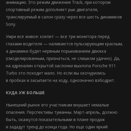
анимацию. Это режим движения Track, при котором
спортивный режим дополняет рык двигателя,
транслируемый в салон сразу через все шесть динамиков
Sony.
Умри все живое: кокпит — все три монитора перед
глазами водителя — наливаются пульсирующим красным,
а динамики будят нервным порыкиванием движка
(смоделированным, признаться, не слишком удачно). Да,
на адреналин открытой заслонки выхлопа Porsche 911
Turbo это походит мало. Но если вы окочурились
в пробках и засыпаете на ходу, однозначно взбодрит.
КУДА УЖ БОЛЬШЕ
Нынешний рынок его участникам внушает немалые
опасения. Перспективы туманны. Март-апрель, должно
быть, окажутся показательными в плане продаж
и зададут тренд до конца года. Но еще один яркий