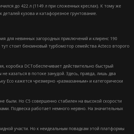
чился до 422 л (1149 л при сложенных креслах). К тому же
 деталей кузова и катафорезное грунтование.
ия для невинных загородных приключений и клиренс 190
м тут стоит бензиновый турбомотор семейства Acteco второго
ая, коробка DCTобеспечивает действительно быстрый
не казаться в потоке занудой. Здесь, правда, лишь два
льку Eco кажется чрезмерно «размазанным» и категорически
не были. Но C5 совершенно стабилен на высокой скорости
енами. Подвеска работает немного нервно. На значительных
авидной участи. Но к неидеальным повадкам этой платформы