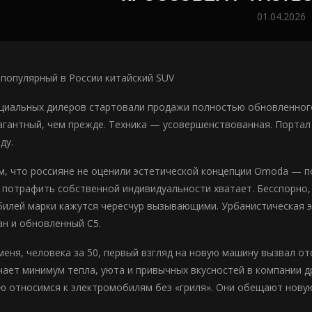
01.04.2026
 популярный в России китайский SUV
циальных дилеров стартовали продажи полностью обновленног
агантный, чем прежде. Техника — усовершенствованная. Портал 
ду.
м, что россияне не оценили эстетической концепции Omoda — п
потрафить собственной индивидуальности хватает. Бесспорно,
илей марки кажутся чересчур вызывающими. Урбанистическая э
н и обновленный С5.
меня, человека за 50, первый взгляд на новую машину вызвал от
чает минимум тепла, уюта и привычных вкусностей в компании д
 относимся к электромобилям без «гриля». Они обещают новую