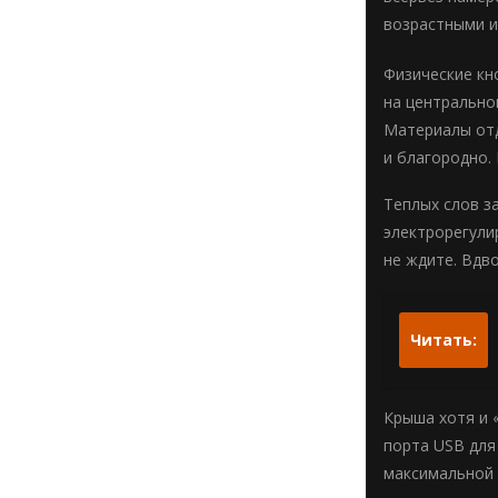
возрастными и
Физические кн
на центральной
Материалы отде
и благородно.
Теплых слов з
электрорегули
не ждите. Вдво
Читать:
Крыша хотя и «
порта USB для
максимальной 