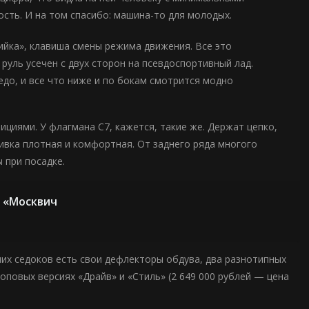
сть. И на том спасибо: машина-то для молодых.
ийка», клавиша смены режима движения. Все это
 руль усечен с двух сторон на псевдоспортивный лад.
педо, и все что ниже и по бокам смотрится модно
циями. У флагмана С7, кажется, такие же. Держат цепко,
ивка плотная и комфортная. От заднего ряда многого
 при посадке.
а «Москвич
дних седоков есть свои дефлекторы обдува, два разнотипных
оповых версиях «Драйв» и «Стиль» (2 649 000 рублей — цена