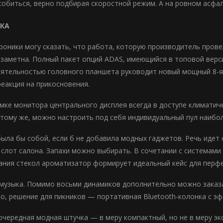
обиться, верно подбирая скоростной режим. А на ровном асфал
ЫКА
роники могу сказать, что работа, которую производитель пров
 заметна. Полный пакет опций ADAS, имеющийся в топовой верс
еятельностью головного планшета руководит новый мощный 8-яд
реакция на прикосновения.
мке монитора центрального дисплея всегда в доступе климатиче
К тому же, можно настроить под себя индивидуальный пул наибо
ыла бы собой, если б не добавила модных гаджетов. Речь идет
 слот салона. Запахи можно выбирать. В сочетании с системами
ания стекол ароматизатор формирует идеальный кейс для перф
, музыка. Помимо восьми динамиков дополнительно можно заказа
о, решение для пикников — портативная Bluetooth-колонка с э
 очередная модная штучка — в меру компактный, но не в меру э