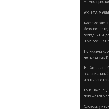
можно приспос
АХ, ЭТА МУЗ
Касаемо элект
безопасности,
вождения. А д
и мгновенная 
По нижней кро
не придется. 
Но Omoda не б
в специальный
и антизапотев
Ну и, наконец
покажется мал
Словом, у нас