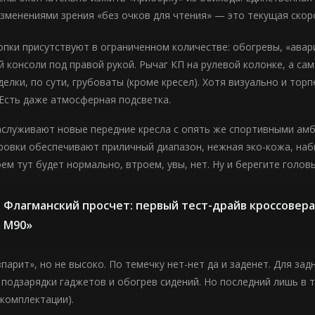
зменениями зрения «без очков для чтения» — это текущая скоро
опки присутствуют в ограниченном количестве: обогревы, «авар
 консоли под правой рукой. Рычаг КП на рулевой колонке, а сам
лки, по сути, грубоваты (кроме кресел). Хотя визуально и тор
 Есть даже атмосферная подсветка.
аслуживают новые передние кресла с опять же спортивными амби
ровки обеспечивают приличный диапазон, нежная эко-кожа, наб
ем тут будет нормально, втроем, увы, нет. Ну и берегите головы
Флагманский просчет: первый тест-драйв кроссовер
М90»
парит», но не высоко. По темечку нет-нет да и заденет. Для за
 подзарядки гаджетов и обогрев сидений. Но последний лишь в т
комплектации).