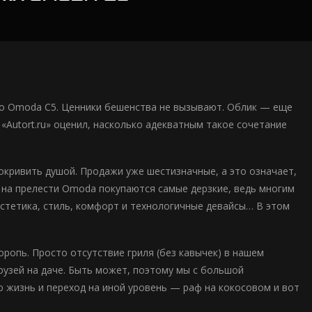
о Omoda C5. Ценники бешенства не вызывают. Облик — еще
«Autort.ru» оценил, насколько адекватным такое сочетание
окривить душой. Продажи уже шестизначные, а это означает,
 на прелести Omoda покупаются самые дерзкие, ведь многим
стетика, стиль, комфорт и технологичные девайсы… В этом
оропь. Просто отсутствие гриля (без кавычек) в нашем
рузей на даче. Быть может, поэтому мы с большой
 жизнь и переход на иной уровень — раф на кокосовом и вот