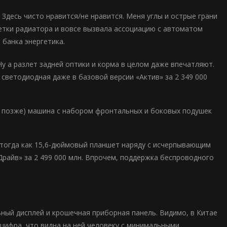
Здесь чисто нравится/не нравится. Меня углы и острые грани
етки радиатора и вовсе вызвала ассоциацию с автоматом
 банка энергетика.
у а разлет задней оптики и корма в целом даже впечатляют.
 светодиодная даже в базовой версии «Актив» за 2 349 000
ь позже) машина с набором фронтальных и боковых подушек
, тогда как 15,6-дюймовый планшет наряду с исчерпывающим
райв» за 2 499 000 млн. Впрочем, поддержка беспроводного
ный дисплей и крошечная приборная панель. Видимо, в Китае
цифра, что видна на ней человеку с минимальными