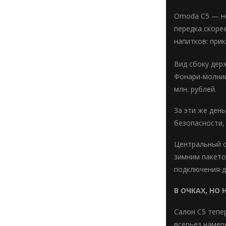
Omoda C5 — не
передка скоре
напитков: при
Вид сбоку дер
Фонари-молнии 
млн. рублей.
За эти же ден
безопасности,
Центральный с
зимним пакето
подключения дл
В ОЧКАХ, НО 
Салон C5 тепе
всерьез намер