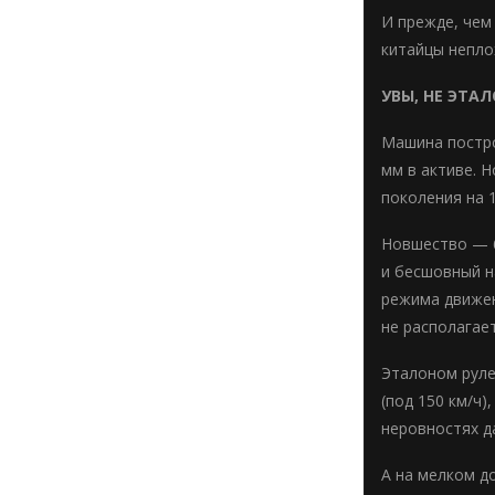
И прежде, чем 
китайцы непло
УВЫ, НЕ ЭТА
Машина постро
мм в активе. 
поколения на 
Новшество — 6
и бесшовный на
режима движен
не располагает
Эталоном руле
(под 150 км/ч
неровностях д
А на мелком д