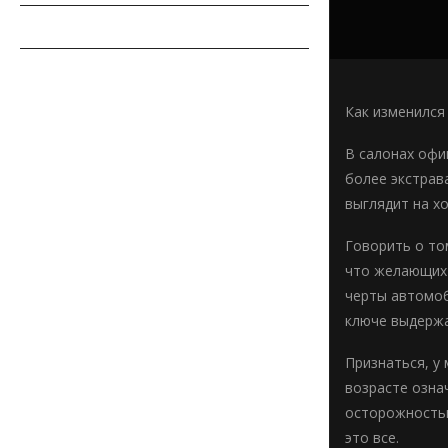
СОВЕТЫ АВТОМОБИЛИСТУ
АВТОСПОРТ
Как изменился
В салонах офи
более экстрав
выглядит на хо
Говорить о то
что желающих 
черты автомоб
ключе выдержа
Признаться, у 
возрасте озна
осторожностью
это все.