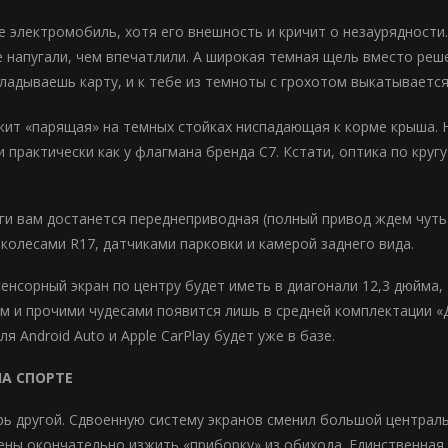
 электромобиль, хотя его внешность и кричит о незаурядности. 
е напугали, чем впечатлили. А широкая темная щель вместо реш
кладываешь карту, и к тебе из темноты с грохотом выкатывается
жит «парящая» на темных стойках ниспадающая к корме крыша. Н
практически как у флагмана бренда С7. Кстати, оптика по кругу
ьги вам достанется переднеприводная (полный привод ждем чут
 колесами R17, датчиками парковки и камерой заднего вида.
енсорный экран по центру будет иметь в диагонали 12,3 дюйма
м и прочими чудесами появится лишь в средней комплектации «Д
я Android Auto и Apple CarPlay будет уже в базе.
НА СПОРТЕ
рь другой. Сдвоенную систему экранов сменил большой централь
ены окончательно изжить «приборку» из обихода. Единственная 