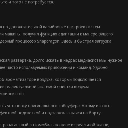
ьте и того не потребуется.
ел по дополнительной калибровке настроек систем
ии машины, получил функцию адаптации к манере вашего
ерный процессор Snapdragon. Здесь и быстрая загрузка,
ская развертка, долго искать в недрах медиасистемы нужное
лее часто используемых приложений и команд. Удобно.
 об ароматизаторе воздуха, который подключается
 интеллектуальной системой очистки воздуха
екционистов.
ть установку оригинального сабвуфера. А кому и этого
ффектной подсветкой и подзаряжающаяся на борту.
кстравагантный автомобиль по цене из реальной жизни,