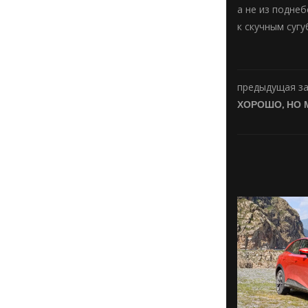
а не из подне
к скучным суг
предыдущая з
ХОРОШО, НО 