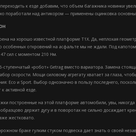
переходить к езде добавим, что объем багажника новинки увели
хо поработали над антикором — применены оцинковка основных
ЛОН
ена на хорошо известной платформе T1X. Да, неплохая геометр
Но особенных откровений на асфальте мы не ждали. Под капото
147 сил с моментом 210 Нм.
-ступенчатый «робот» Getrag вместо вариатора. Замена стоящ
бор скорости. Мощи силовому агрегату хватает за глаза, чтобы 
ия: Eco и Sport. Выбор однозначно в пользу последнего, поско
 к активной езде.
жки построенные на этой платформе автомобили, увы, никогда 
), образцово держит дугу и в поворотах не сильно досаждает кр
аже жестковато.
орожном браке гулким стуком подвеска дает знать о своей нез