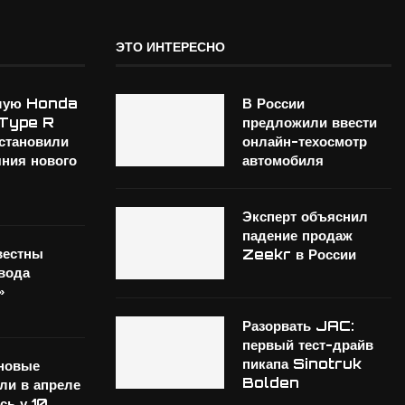
ЭТО ИНТЕРЕСНО
шую Honda
В России
 Type R
предложили ввести
становили
онлайн-техосмотр
яния нового
автомобиля
Эксперт объяснил
падение продаж
вестны
Zeekr в России
вода
»
Разорвать JAC:
первый тест-драйв
пикапа Sinotruk
новые
Bolden
ли в апреле
сь у 10