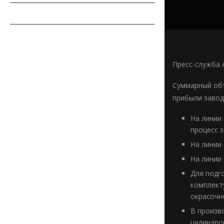
СОВЕТЫ АВТОМОБИЛИСТУ
АВТОСПОРТ
Пресс-служба 
Суммарный объ
прибыли завод
На линии
процесс з
На линии
На линии
Для подг
комплект
окрасочн
В произв
цилиндро