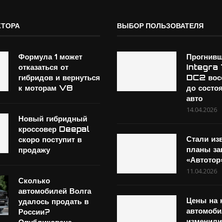
КТОРА
ВЫБОР ПОЛЬЗОВАТЕЛЯ
Формула 1 может
Прогнив
отказаться от
Integra
гибридов и вернуться
DC2 вос
к моторам V8
до состо
авто
14.04.2026
Новый гибридный
кроссовер Deepal
Стали из
скоро поступит в
планы за
продажу
«Автотор
11.04.2026
Сколько
автомобилей Волга
Цены на 
удалось продать в
автомоби
России?
изменили