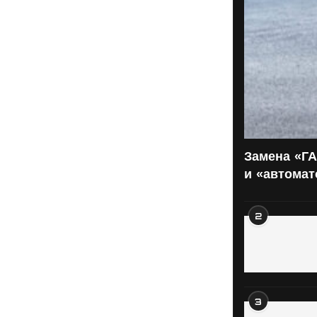
Замена «ГА
и «автома
2
3