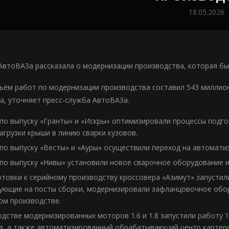
18.05.2026
АвтоВАЗа рассказала о модернизации производства, которая бы
ём работ по модернизации производства составил 543 миллион
а, уточняет пресс-служба АвтоВАЗа.
 по выпуску «Гранты» и «Искры» оптимизировали процессы подг
агрузки крыши в линию сварки кузовов.
 по выпуску «Весты» и «Ауры» осуществили переход на автомати
 по выпуску «Нивы» установили новое сварочное оборудование и
отовки к серийному производству кроссовера «Азимут» запусти
ующие на посты сборки, модернизировали зафланцовочное обор
ом производстве.
одстве модернизированных моторов 1.6 и 1.8 запустили работ
в, а также автоматизированный обрабатывающий центр картер