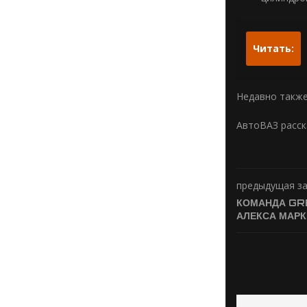
Читать:
Недавно также
АвтоВАЗ расск
предыдущая з
КОМАНДА GR
АЛЕКСА МАРК