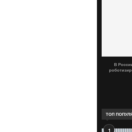
В Росси
роботизир
ТОП ПОПУЛ
1