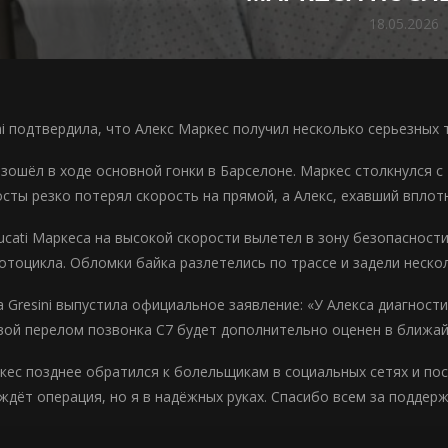
18.05.2026
ni подтвердила, что Алекс Маркес получил несколько серьезных 
зошёл в ходе основной гонки в Барселоне. Маркес столкнулся 
осты резко потерял скорость на прямой, а Алекс, ехавший вплот
ucati Маркеса на высокой скорости вылетел в зону безопасности
отоцикла. Обломки байка разлетелись по трассе и задели нескол
 Gresini выпустила официальное заявление: «У Алекса диагност
вой перелом позвонка C7 будет дополнительно оценен в ближай
кес позднее обратился к болельщикам в социальных сетях и пос
ждёт операция, но я в надёжных руках. Спасибо всем за поддерж