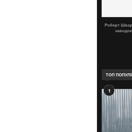
Роберт Швар
заводск
ТОП ПОПУЛ
1