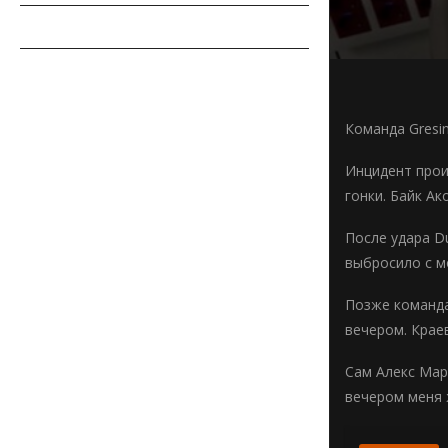
СОВЕТЫ АВТОМОБИЛИСТУ
АВТОСПОРТ
Команда Gresi
Инцидент прои
гонки. Байк Ак
После удара D
выбросило с м
Позже команда
вечером. Крае
Сам Алекс Мар
вечером меня 