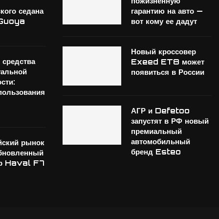
пожизненную
кого седана
гарантию на авто —
 Guoya
вот кому ее дадут
Новый кроссовер
е средства
Exeed ET8 может
уальной
появиться в России
сти:
пользования
АГР и Defetoo
запустят в РФ новый
премиальный
автомобильный
йский рынок
бренд Esteo
бновленный
ер Haval F7