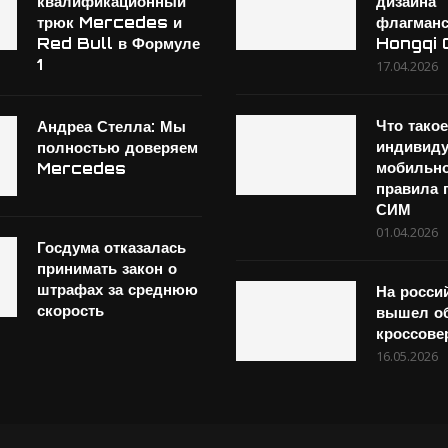
квалификационный
дизайна
трюк Mercedes и
флагманс
Red Bull в Формуле
Hongqi
1
17.04.2026
Что тако
Андреа Стелла: Мы
индивид
полностью доверяем
мобильно
Mercedes
правила 
СИМ
01.04.2026
Госдума отказалась
принимать закон о
штрафах за среднюю
На росси
скорость
вышел о
кроссов
16.05.2026