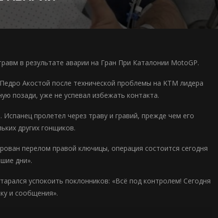
травм в результате аварии на Гран При Каталонии MotoGP.
с Педро Акостой после технической проблемы на KTM лидера
ную позади, уже не успевал избежать контакта.
. Испанец пролетел через траву и гравий, прежде чем его
ьких других гонщиков.
ирован перелом правой ключицы, операция состоится сегодня
шие дни».
тарался успокоить поклонников: «Всё под контролем! Сегодня
ку и сообщения».