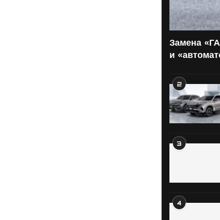
Замена «ГА
и «автома
2
3
4