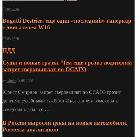
07.08.2026
Bugatti Destrier: еще один «последний» гиперкар
с двигателем W16
07.08.2026
ПДД
Суды и новые траты. Чем еще грозит водителям
запрет сверхвыплат по ОСАГО
от
admin
08.08.2026
Юрист Смирнов: запрет сверхвыплат по ОСАГО грозит
долгими судебными тяжбами Из-за запрета взыскивать
«сверхвыплаты» со …
В России выросли цены на новые автомобили.
Расчеты аналитиков