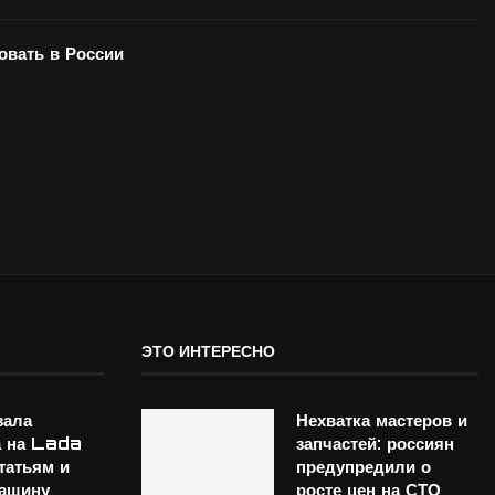
вать в России
ЭТО ИНТЕРЕСНО
зала
Нехватка мастеров и
а на Lada
запчастей: россиян
татьям и
предупредили о
машину
росте цен на СТО