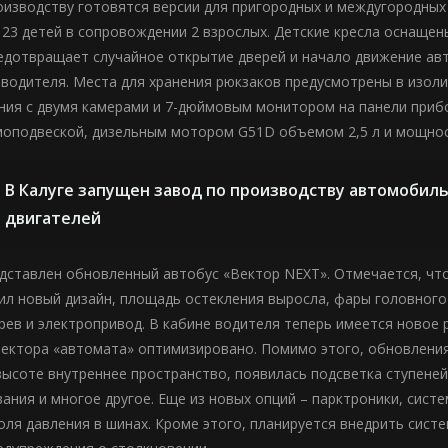
роизводству готовятся версии для пригородных и междугородны
 23 детей в сопровождении 2 взрослых. Детские кресла оснаще
едотвращает случайное открытие дверей и начало движение авт
 водителя. Места для хранения рюкзаков предусмотрены в изоли
ия с двумя камерами и 7-дюймовым монитором на панели приб
оподвеской, дизельным мотором G51D объемом 2,5 л и мощност
В Калуге запущен завод по производству автомобил
двигателей
дставлен обновленный автобус «Вектор NEXT». Отмечается, что
ил новый дизайн, площадь остекления выросла, фары головного 
рев и электропривод. В кабине водителя теперь имеется новое р
ектора «автомата» оптимизировано. Помимо этого, обновления
высоте внутреннее пространство, появилась подсветка ступен
ания и многое другое. Еще из новых опций – парктроники, сист
оля давления в шинах. Кроме этого, планируется внедрить сист