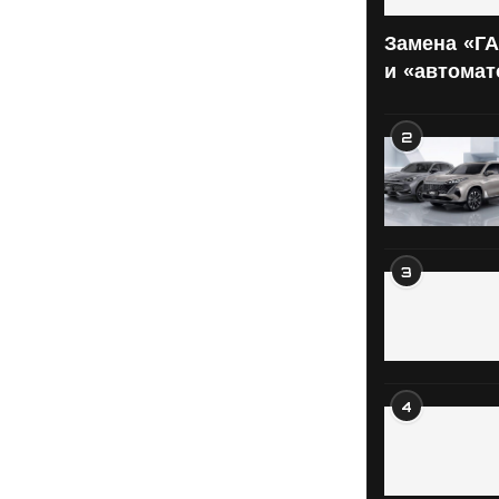
Замена «ГА
и «автома
2
3
4