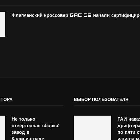
Флагманский кроссовер GAC S9 начали сертифициро
КТОРА
ВЫБОР ПОЛЬЗОВАТЕЛЯ
Не только
ГАИ нака
отвёрточная сборка:
дрифтер
завод в
по пяти с
Калининграде
изъяла 