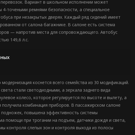
х перевозок. Вариант в школьном исполнении может
ны 4-точеными ремнями безопасности, а специальное
обуса при незакрытых дверях. Каждый ряд сидений имеет
рованном от салона багажнике. В салоне есть система
оров — напротив места для сопровождающего. Автобус
ью 149,6 л.с.
ьных
 модернизация коснется всего семейства из 30 модификаций.
света стали светодиодными, а зеркала заднего вида
улевое колесо, которое регулируется по высоте и вылету, а
 получила комбинация приборов. В пассажирском салоне
ей подножек, повышена эффективность системы
ема помощи при трогании на подъем, датчики дождя и света,
емы контроля слепых зон и контроля выхода из полосы