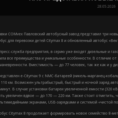
28.05.2026
авки COMvex Павловский автобусный завод представил три новые
обус для перевозки детей Citymax 8 и обновленный автобус «Век
пресс-служба предприятия, в серию уже входят дизельные и газо
ла все преимущества и уникальные особенности. В отличие от в
маневренности. Вместимость — до 77 человек, так же как и у ди
редставлен e-Citymax 9 с NMC-батареей (никель-марганец-кобаль
о 110 км. Возможен ультрабыстрый, быстрый и ночной заряд авт
инут. В случае установки батареи увеличенной емкости (320 кВт
ть увеличен вдвое — до 170 — 220 км. Также стоит отметить, 
льтимедийными экранами, USB-зарядками и системой «чистой по
бус Citymax 8 продолжает формировать новое семейство 8-мет