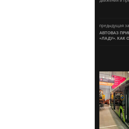
движения и пр
предыдущая з
АВТОВАЗ ПРИ
«ЛАДУ». КАК