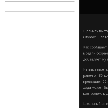
СОВЕТЫ АВТОМОБИЛИСТУ
АВТОСПОРТ
В рамках выст
Citymax 9, авт
Как сообщает 
модели сохрани
добавляет му 
На выставке п
равен от 80 д
превышает 50 м
хода может бы
контролем, му
Школьный авто