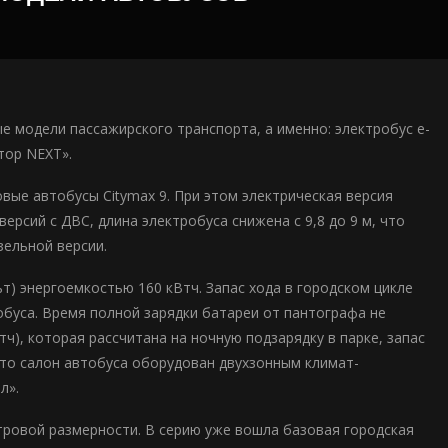
 модели пассажирского транспорта, а именно: электробус e-
тор NEXT».
вые автобусы Citymax 9. При этом электрическая версия
ерсий с ДВС, длина электробуса снижена с 9,8 до 9 м, что
зельной версии.
т) энергоемкостью 160 кВтч. Запас хода в городском цикле
обуса. Время полной зарядки батареи от пантографа не
ч), которая рассчитана на ночную подзарядку в парке, запас
что салон автобуса оборудован двухзонным климат-
л».
ровой размерности. В серию уже вошла базовая городская