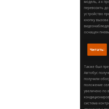
модель, а к п
перевозить до
устройство пр
кнопку вызова
видеонаблюден
оснащен пневм
Читать:
Также был пре
Автобус получ
получили обог
положение сел
увеличено по 
кондициониров
система контр