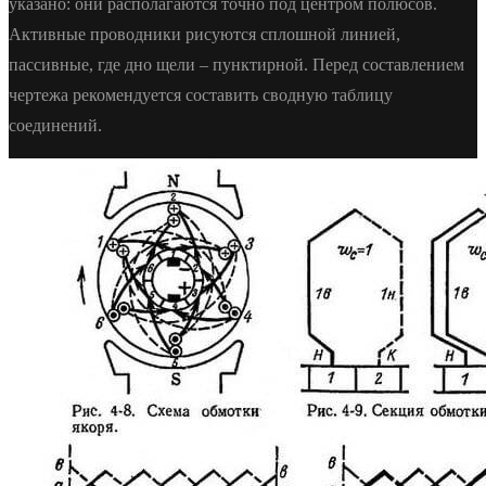
указано: они располагаются точно под центром полюсов.
Активные проводники рисуются сплошной линией,
пассивные, где дно щели – пунктирной. Перед составлением
чертежа рекомендуется составить сводную таблицу
соединений.