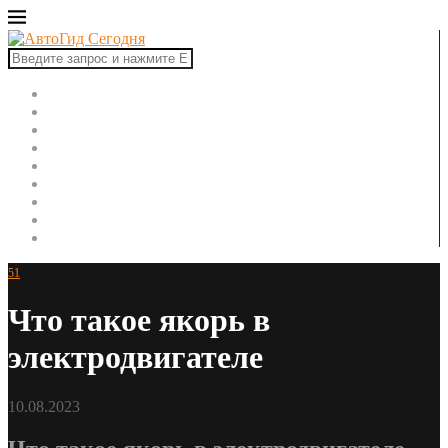
Главная
Автоновости
Новинки авто
Рынок авто
Тест-драйвы
Ремонт автомобиля
ПДД
Советы автомобилисту
Автоспорт
51
Что такое якорь в
электродвигателе
10.08.2023