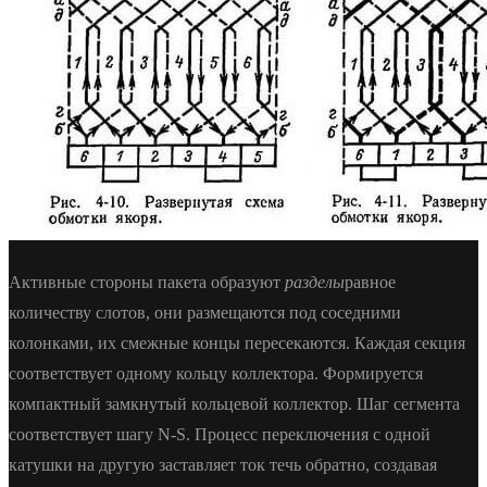
Активные стороны пакета образуют
разделы
равное
количеству слотов, они размещаются под соседними
колонками, их смежные концы пересекаются. Каждая секция
соответствует одному кольцу коллектора. Формируется
компактный замкнутый кольцевой коллектор. Шаг сегмента
соответствует шагу N-S. Процесс переключения с одной
катушки на другую заставляет ток течь обратно, создавая