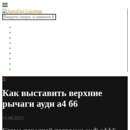
Главная
Автоновости
Новинки авто
Рынок авто
Тест-драйвы
Ремонт автомобиля
ПДД
Советы автомобилисту
Автоспорт
51
Как выставить верхние
рычаги ауди а4 б6
10.08.2023