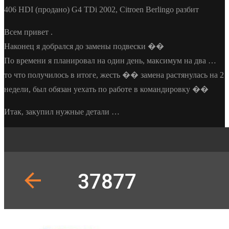
406 HDI (продано) G4 TDi 2002, Citroen Berlingo разбит
Всем привет .
Наконец я добрался до замены подвески ��
По времени я планировал на один день, максимум на два …
то что получилось в итоге, жесть �� замена растянулась на 2
недели, был обязан уехать по работе в командировку ��
Итак, закупил нужные детали …