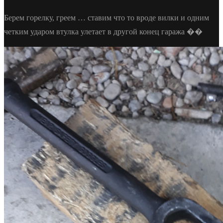
Берем горелку, греем … ставим что то вроде вилки и одним
четким ударом втулка улетает в другой конец гаража ��