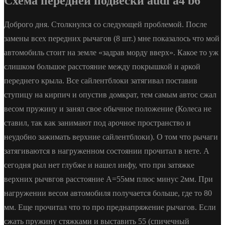
Схема передней подвески audi a4 b6
Доброго дня. Столкнулся со следующей проблемой. После
замены всех передних рычагов (8 шт.) мне показалось что мой
автомобиль стоит на земле «задрав морду вверх». Какое то уж
слишком большое расстояние между покрышкой и аркой
переднего крыла. Все сайлентблоки затягивал поставив
ступицу на кирпич и опустив домкрат, тем самым автос сжал
весом пружину и занял свое обычное положение (Колеса не
ставил, так как занимают под арочное пространство и
неудобно зажимать верхние сайлентблоки). О том что рычаги
затягиваются в нагруженном состоянии прочитал в нете. А
сегодня рыл нет глубже и нашел инфу, что при затяжке
верхних рычвгов расстояние А=55мм плюс минус 2мм. При
нагружении весом автомобиля получается больше, где то 80
мм. Еще прочитал что то про преднапряжение рычагов. Если
сжать пружину стяжками и выставить 55 (спичечный