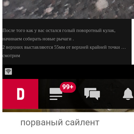
После того как у вас остался голый поворотный кулак,
начинаем собирать новые рычаги .
2 верхних выставляются 55мм от верхней крайней точки …
смотрим