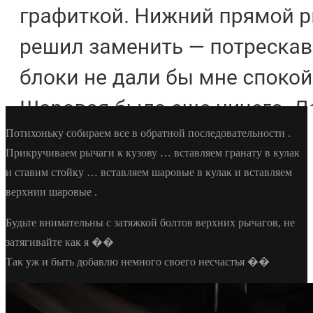
Потихоньку собираем все в обратной последовательности .
Прикручиваем рычаги к кузову … вставляем гранату в кулак
и ставим стойку … вставляем шаровые в кулак и вставляем
верхнии шаровые .
Будьте внимательны с затяжкой болтов верхних рычагов, не
затягивайте как я ��
Так уж и быть добавлю немного своего несчастья ��