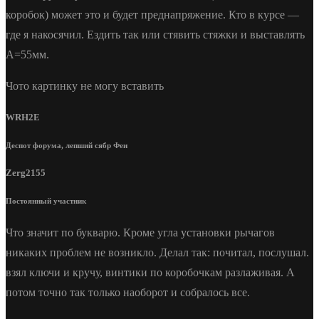
коробок) может это и будет преднапряжение. Кто в курсе —
где я накосячил. Ездить так или стявить стяжки и выставлять
А=55мм.
Чото картинку не могу вставить
WRH2E
Деспот форума, лепший сябр Феи
Zerg2155
Постоянный участник
Что значит по букварю. Кроме угла установки рычагов
никаких проблем не возникло. Делал так: почитал, послушал.
взял ключи и кручу, винтики по коробочкам разлаживая. А
потом точно так только наоборот и собралось все.