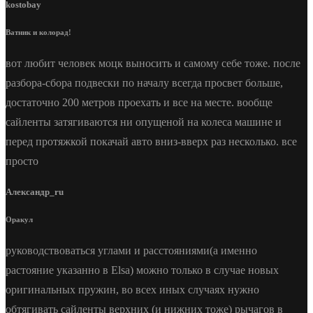
kostobay
Ватник и колорад!
вот любит человек моцк выносить и самому себе тоже. после
разбора-сбора подвески по началу всегда просвет больше,
достаточно 200 метров проехать и все на месте. вообще
сайленты затягиваются ни опущеной на колеса машине и
перед протяжкой покачай авто вниз-вверх раз несколько. все
просто
Александр_ru
Оракул
руководствоваться углами и расстояниями(а именно
растояние указанно в Elsa) можно только в случае новых
оригинальных пружин, во всех иных случаях нужно
обтягивать сайленты верхних (и нижних тоже) рычагов в