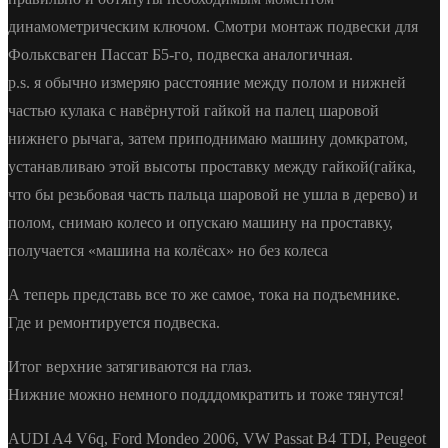
динамометрическим ключом. Смотри монтаж подвески для
Фольксваген Пассат Б5-го, подвеска аналогичная.
p.s. я обычно измеряю расстояние между полом и нижней
частью кулака с навёрнутой гайкой на палец шаровой
нижнего рычага, затем приподнимаю машину домкратом,
устанавливаю этой высоты проставку между гайкой(гайка,
что бы резьбовая часть пальца шаровой не ушла в дерево) и
полом, снимаю колесо и опускаю машину на проставку,
получается «машина на колёсах» но без колеса
А теперь представь все то же самое, тока на подъемнике.
Где и ремонтируется подвеска.
Итог верхние затягиваются на глаз.
Нижние можно немного подддомкратить и тоже тянутся!
AUDI A4 V6q, Ford Mondeo 2006, VW Passat B4 TDI, Peugeot