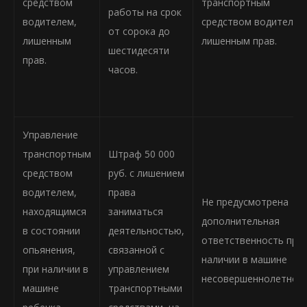
средством
транспортным
работы на срок
водителем,
средством водителем
от сорока до
лишенным
лишенным прав.
шестидесяти
прав.
часов.
Управление
транспортным
Штраф 50 000
средством
руб. с лишением
водителем,
права
Не предусмотрена
находящимся
заниматься
дополнительная
в состоянии
деятельностью,
ответственность при
опьянения,
связанной с
наличии в машине
при наличии в
управлением
несовершеннолетнего
машине
транспортными