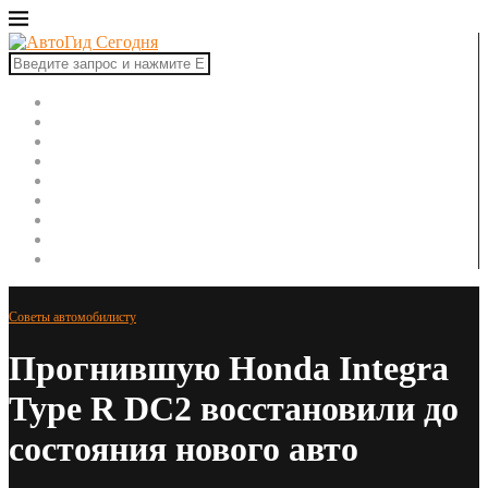
Главная
Автоновости
Новинки авто
Рынок авто
Тест-драйвы
Ремонт автомобиля
ПДД
Советы автомобилисту
Автоспорт
Советы автомобилисту
Прогнившую Honda Integra
Type R DC2 восстановили до
состояния нового авто