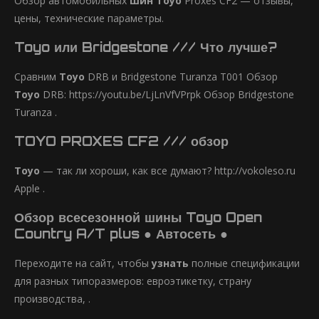
Обзор автомобильных
шин Toyo
Proxes CF2 — отзывы,
цены, технические параметры.
Toyo или Bridgestone /// Что лучше?
Сравним
Toyo
DRB и Bridgestone Turanza T001 Обзор
Toyo
DRB: https://youtu.be/LjLnVfVPrpk Обзор Bridgestone
Turanza .
TOYO PROXES CF2 /// обзор
Toyo
— так ли хороши, как все думают? http://vokoleso.ru
Apple .
Обзор всесезонной шины Toyo Open
Country A/T plus ● Автосеть ●
Переходите на сайт, чтобы
узнать
полные спецификации
для разных типоразмеров: евроэтикетку, страну
производства, .