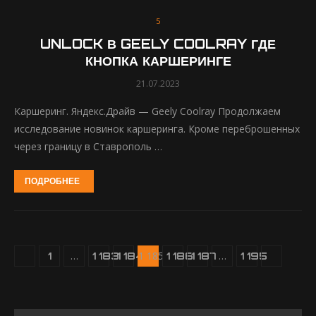
5
UNLOCK В GEELY COOLRAY ГДЕ
КНОПКА КАРШЕРИНГЕ
21.07.2023
Каршеринг. Яндекс.Драйв — Geely Coolray Продолжаем
исследование новинок каршеринга. Кроме переброшенных
через границу в Ставрополь …
ПОДРОБНЕЕ
…
1 185
…
1
1 183
1 184
1 186
1 187
1 195