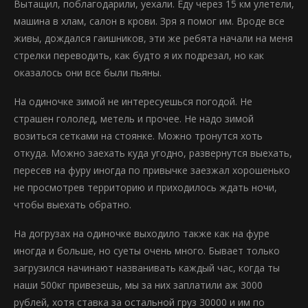
Вытащил, поблагодарили, уехали. Еду через 15 км улетели,
машина в хлам, салон в крови. Зря я помог им. Вроде все
живы, дождался гаишников, эти же ребята начали на меня
стрелки переводить, как будто я их подрезал, но как
оказалось они все были пьяны.
На одиночке зимой не интересуешься погодой. Не
страшен гололед, метель и прочее. Не надо зимой
возиться сетками на стоянке. Можно тронутся хоть
откуда. Можно заехать куда угодно, развернутся выехать,
пересев на фуру иногда по привычке заезжал хорошенько
не просмотрев территорию и приходилось ждать ночи,
чтобы выехать обратно.
На догрузах на одиночке выходило также как на фуре
иногда и больше, но суеты очень много. Бывает только
загрузился начинают названивать каждый час, когда ты
наши 500кг привезешь, мы за них заплатили аж 3000
рублей, хотя ставка за остальной груз 30000 и им по