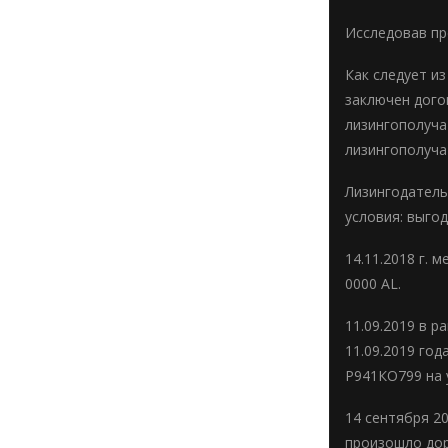
Исследовав пр
Как следует и
заключен дого
лизингополуча
лизингополуча
Лизингодатель
условия: выго
14.11.2018 г.
0000 AL.
11.09.2019 в 
11.09.2019 го
Р941КО799 на 
14 сентября 2
произошло дор