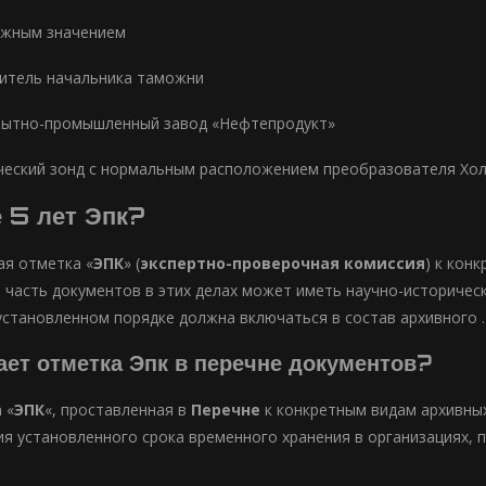
ожным значением
итель начальника таможни
пытно-промышленный завод «Нефтепродукт»
еский зонд с нормальным расположением преобразователя Хо
е 5 лет Эпк?
я отметка «
ЭПК
» (
экспертно-проверочная комиссия
) к кон
о часть документов в этих делах может иметь научно-историчес
установленном порядке должна включаться в состав архивного .
ает отметка Эпк в перечне документов?
а
«
ЭПК
«, проставленная в
Перечне
к конкретным видам архивны
ия установленного срока временного хранения в организациях, 