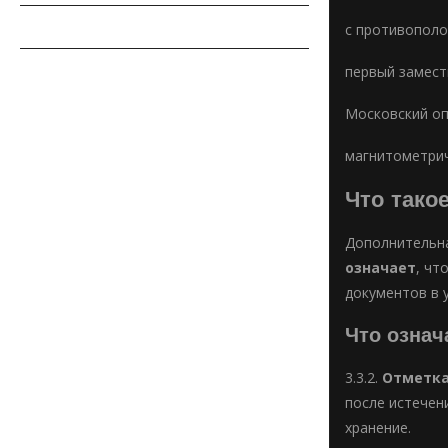
СОВЕТЫ АВТОМОБИЛИСТУ
с противопол
АВТОСПОРТ
первый замест
Московский о
магнитометрич
Что тако
Дополнительна
означает
, чт
документов в 
Что означ
3.3.2.
Отметк
после истечен
хранение.