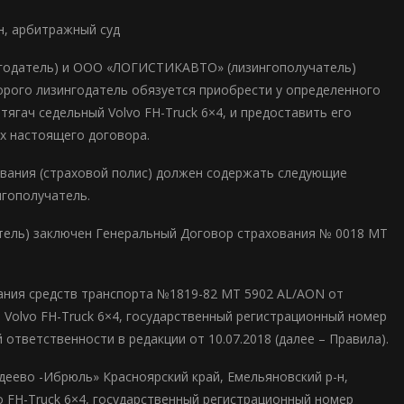
н, арбитражный суд
ингодатель) и ООО «ЛОГИСТИКАВТО» (лизингополучатель)
орого лизингодатель обязуется приобрести у определенного
ягач седельный Volvo FH-Truck 6×4, и предоставить его
х настоящего договора.
ования (страховой полис) должен содержать следующие
нгополучатель.
атель) заключен Генеральный Договор страхования № 0018 МТ
вания средств транспорта №1819-82 MT 5902 AL/AON от
о Volvo FH-Truck 6×4, государственный регистрационный номер
ответственности в редакции от 10.07.2018 (далее – Правила).
едеево -Ибрюль» Красноярский край, Емельяновский р-н,
 FH-Truck 6×4, государственный регистрационный номер