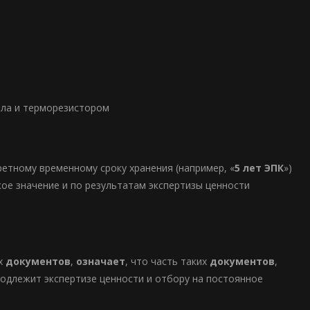
лла и терморезистором
кретному временному сроку хранения (например, «
5 лет ЭПК
»)
кое значение и по результатам экспертизы ценности
х
документов
,
означает
, что часть таких
документов
,
подлежит экспертизе ценности и отбору на постоянное