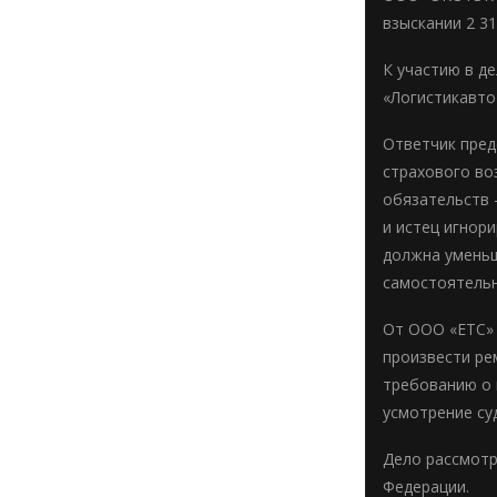
взыскании 2 3
К участию в д
«Логистикавто
Ответчик пред
страхового во
обязательств 
и истец игнор
должна уменьш
самостоятельн
От ООО «ЕТС» 
произвести ре
требованию о 
усмотрение су
Дело рассмотр
Федерации.