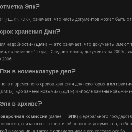
 отметка Эпк?
К
» («ЦЭК», «ЭК») означает, что часть документов может быть от
 срок хранения Дмн?
ия надобности» (
ДМН
) —
это
означает, что документы имеют 
ия, но не менее 1 года; . Следовательно, документы за 2000г.,
 2006г.
 Пзн в номенклатуре дел?
ного и временного сроков хранения для некоторых
дел
практич
«ДМН»), «до замены новыми» («ДЗН») и «после замены новыми» (
 Эпк в архиве?
роверочная комиссия
(далее —
ЭПК
) федерального государст
вопросов, связанных с экспертизой ценности документов, отбо
кой Федерации, а также с определением в его составе особо .