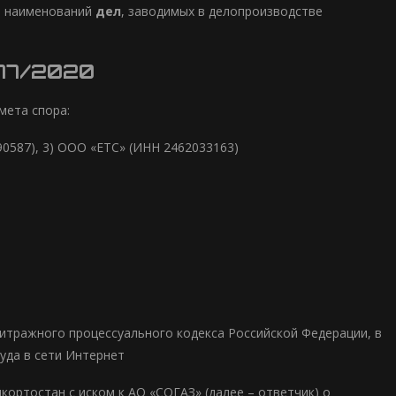
ь наименований
дел
, заводимых в делопроизводстве
3177/2020
мета спора:
0587), 3) ООО «ЕТС» (ИНН 2462033163)
рбитражного процессуального кодекса Российской Федерации, в
уда в сети Интернет
ортостан с иском к АО «СОГАЗ» (далее – ответчик) о