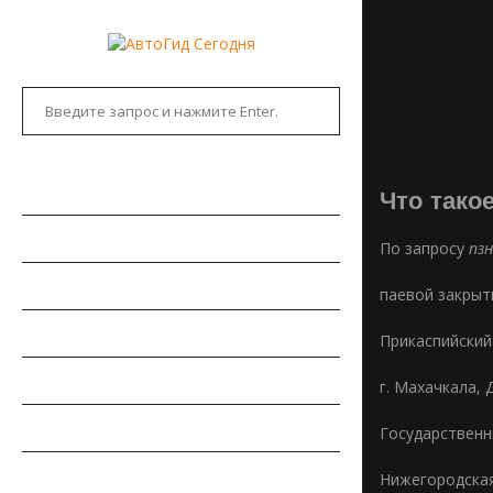
ГЛАВНАЯ
Что тако
АВТОНОВОСТИ
По запросу
пзн
НОВИНКИ АВТО
паевой закры
РЫНОК АВТО
Прикаспийский
ТЕСТ-ДРАЙВЫ
г. Махачкала, 
РЕМОНТ АВТОМОБИЛЯ
Государственн
ПДД
Нижегородская