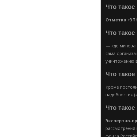
Что такое
Отметка
«
ЭП
Что такое
— «до минован
сама организац
уничтожению в
Что такое
Кроме постоян
надобности» (
Что такое
Экспертно-п
рассмотрения 
фонда Российс