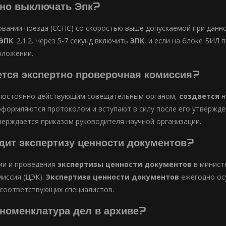
жно выключать Эпк?
едовании поезда (ССПС) со скоростью выше допускаемой при да
ЭПК
. 2.1.2. Через 5-7 секунд включить
ЭПК
, и если на блоке БИЛ
оложении.
ется экспертно проверочная комиссия?
 постоянно действующим совещательным органом,
создается
н
формляются протоколом и вступают в силу после его утвержде
верждается приказом руководителя научной организации.
дит экспертизу ценности документов?
ии и проведения
экспертизы ценности документов
в минист
миссия (ЦЭК).
Экспертиза ценности документов
ежегодно осу
соответствующих специалистов.
 номенклатура дел в архиве?