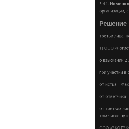
3.4.1.
Номенкл
организации, с
Решение
третьи лица, 
1) ООО «Логис
о взыскании 2 
при участии в 
от истца – Фах
от ответчика –
от третьих ли
том числе пут
ООО «ЭКОТЭК» 