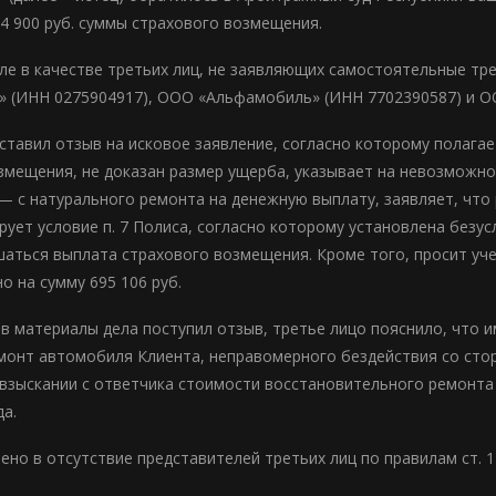
14 900 руб. суммы страхового возмещения.
еле в качестве третьих лиц, не заявляющих самостоятельные т
» (ИНН 0275904917), ООО «Альфамобиль» (ИНН 7702390587) и О
ставил отзыв на исковое заявление, согласно которому полагае
змещения, не доказан размер ущерба, указывает на невозможн
— с натурального ремонта на денежную выплату, заявляет, чт
ирует условие п. 7 Полиса, согласно которому установлена безу
аться выплата страхового возмещения. Кроме того, просит уч
о на сумму 695 106 руб.
в материалы дела поступил отзыв, третье лицо пояснило, что и
монт автомобиля Клиента, неправомерного бездействия со ст
взыскании с ответчика стоимости восстановительного ремонта
да.
ено в отсутствие представителей третьих лиц по правилам ст. 