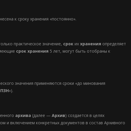
несена к сроку хранения «постоянно».
только практическое значение,
срок
их
хранения
определяет
 имеющие
срок хранения
5 лет, могут быть отобраны к
еского значения применяются сроки «до минования
«
ПЗН
»).
венного
архива
(далее —
Архив
) создается в целях
ром и включением конкретных документов в состав Архивного