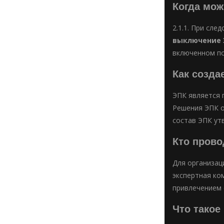
Когда мо
2.1.1. При сл
выключение 
включенном п
Как созда
ЭПК является
Решения ЭПК о
состав ЭПК ут
Кто прово
Для организац
экспертная ко
привлечением 
Что такое