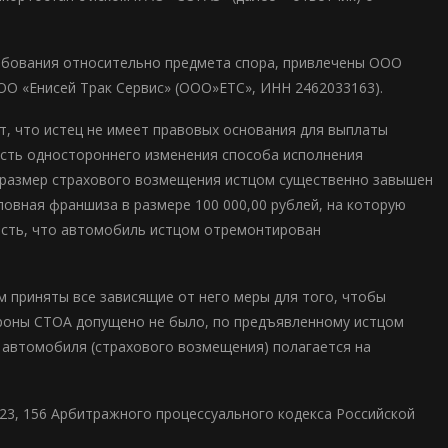
ребования относительно предмета спора, привлечены ООО
ОО «Енисей Трак Сервис» (ООО»ЕТС», ИНН 2462033163).
т, что истец не имеет правовых основания для выплаты
ость одностороннего изменения способа исполнения
о размер страхового возмещения истцом существенно завышен
словная франшиза в размере 100 000,00 рублей, на которую
есть, что автомобиль истцом отремонтирован
м приняты все зависящие от него меры для того, чтобы
ороны СТОА допущено не было, по предъявленному истцом
 автомобиля (страхового возмещения) полагается на
123, 156 Арбитражного процессуального кодекса Российской