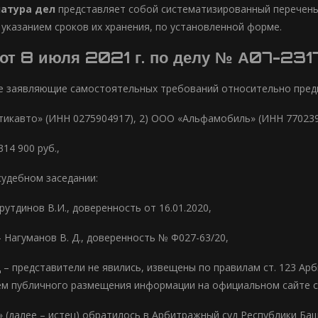
атура дел
представляет собой систематизированный перечен
 указанием сроков их хранения, по установленной форме.
 от 8 июля 2021 г. по делу № А07-2
не заявляющие самостоятельных требований относительно пред
тикавто» (ИНН 0275904917), 2) ООО «Альфамобиль» (ИНН 770239
314 900 руб.,
судебном заседании:
рутдинов В.И., доверенность от 16.01.2020,
 Нагуманов В. Д., доверенность № Ф027-63/20,
ц – представители не явились, извещены по правилам ст. 123 А
ем публичного размещения информации на официальном сайте с
(далее – истец) обратилось в Арбитражный суд Республики Башк