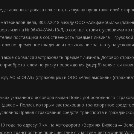
едставленные доказательства, выслушав представителей сторо
з материалов дела, 30.07.2018 между ООО «Альфамобиль» (лиз
вор лизинга № 06404-УФА-18-Л, в соответствии с условиями кот
телем поставщика в собственность предмет лизинга – грузовой т
телю во временное владение и пользование за плату на условия
 также обязался застраховать предмет лизинга. Договор страх
доприобретателем по риску повреждения (ущерб) является лизи
 между АО «СОГАЗ» (страховщик) и ООО «Альфамобиль» (страхов
рамках указанного договора выдан Полис добровольного страхо
да (далее – Полис), которым застраховано транспортное средств
условиях Правил страхования средств транспорта и гражданской 
019 года по адресу: 7 км. на Автодороги «Верхняя Бирюса — Зел
ожно-транспортное происшествие с участием автомобиля Volvo