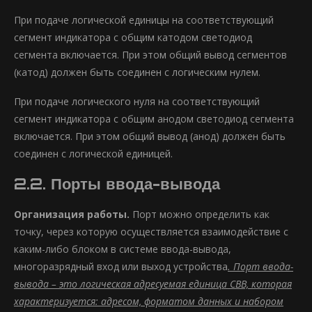
При подаче логической единицы на соответствующий
сегмент индикатора с общим катодом светодиод
сегмента включается. При этом общий вывод сегментов
(катод) должен быть соединен с логическим нулем.
При подаче логического нуля на соответствующий
сегмент индикатора с общим анодом светодиод сегмента
включается. При этом общий вывод (анод) должен быть
соединен с логической единицей.
2.2. Порты ввода-вывода
Организация работы.
Порт можно определить как
точку, через которую осуществляется взаимодействие с
каким-либо блоком в системе ввода-вывода,
многоразрядный вход или выход устройства
. Порт ввода-
вывода – это логическая адресуемая единица СВВ, которая
характеризуется: адресом, форматом данных и набором