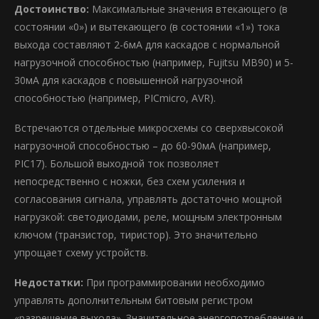
Достоинство:
Максимальные значения втекающего (в
состоянии «0») и вытекающего (в состоянии «1») тока
выхода составляют 2-6мА для каскадов с нормальной
нагрузочной способностью (например, Fujitsu MB90) и 5-
30мА для каскадов с повышенной нагрузочной
способностью (например, PICmicro, AVR).
Встречаются отдельные микросхемы со сверхвысокой
нагрузочной способностью – до 60-90мА (например,
PIC17). Большой выходной ток позволяет
непосредственно с ножки, без схем усиления и
согласования сигнала, управлять достаточно мощной
нагрузкой: светодиодами, реле, мощным электронным
ключом (транзистор, тиристор). Это значительно
упрощает схему устройств.
Недостатки:
При программировании необходимо
управлять дополнительным битовым регистром
«разрешение выхода». Значительное энергопотребление и