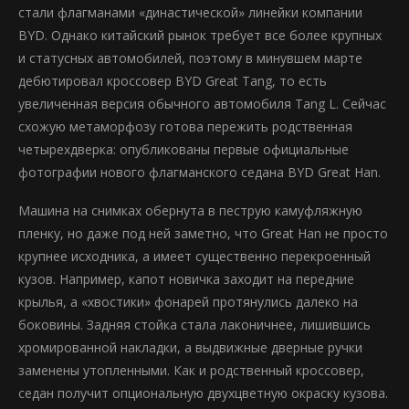
стали флагманами «династической» линейки компании
BYD. Однако китайский рынок требует все более крупных
и статусных автомобилей, поэтому в минувшем марте
дебютировал кроссовер BYD Great Tang, то есть
увеличенная версия обычного автомобиля Tang L. Сейчас
схожую метаморфозу готова пережить родственная
четырехдверка: опубликованы первые официальные
фотографии нового флагманского седана BYD Great Han.
Машина на снимках обернута в пеструю камуфляжную
пленку, но даже под ней заметно, что Great Han не просто
крупнее исходника, а имеет существенно перекроенный
кузов. Например, капот новичка заходит на передние
крылья, а «хвостики» фонарей протянулись далеко на
боковины. Задняя стойка стала лаконичнее, лишившись
хромированной накладки, а выдвижные дверные ручки
заменены утопленными. Как и родственный кроссовер,
седан получит опциональную двухцветную окраску кузова.